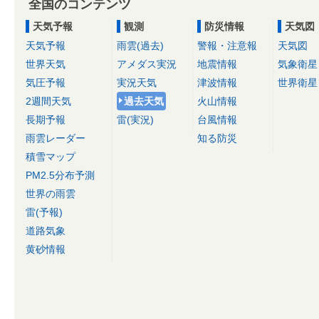
全国のコンテンツ
天気予報
観測
防災情報
天気図
天気予報
雨雲(過去)
警報・注意報
天気図
世界天気
アメダス実況
地震情報
気象衛星
気圧予報
実況天気
津波情報
世界衛星
2週間天気
過去天気
火山情報
長期予報
雷(実況)
台風情報
雨雲レーダー
知る防災
積雪マップ
PM2.5分布予測
世界の雨雲
雷(予報)
道路気象
黄砂情報