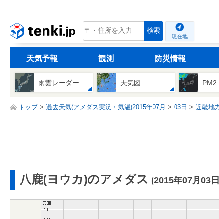
tenki.jp
検索
現在地
天気予報
観測
防災情報
雨雲レーダー
天気図
PM2
トップ
過去天気(アメダス実況・気温)2015年07月
03日
近畿地
八鹿(ヨウカ)のアメダス
(2015年07月03日