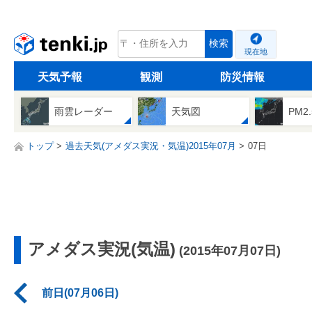
tenki.jp
検索
現在地
天気予報
観測
防災情報
雨雲レーダー
天気図
PM2
トップ
過去天気(アメダス実況・気温)2015年07月
07日
アメダス実況(気温)
(2015年07月07日)
前日(07月06日)