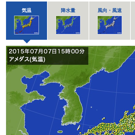
気温
降水量
風向・風速