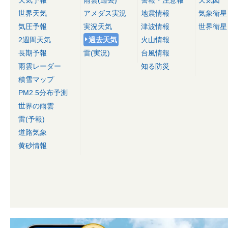
世界天気
アメダス実況
地震情報
気象衛星
気圧予報
実況天気
津波情報
世界衛星
2週間天気
過去天気
火山情報
長期予報
雷(実況)
台風情報
雨雲レーダー
知る防災
積雪マップ
PM2.5分布予測
世界の雨雲
雷(予報)
道路気象
黄砂情報