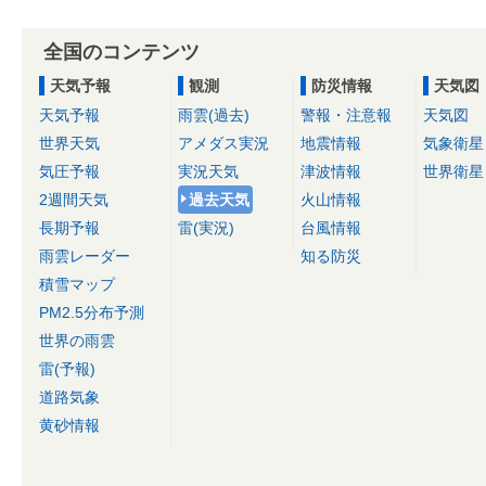
全国のコンテンツ
天気予報
観測
防災情報
天気図
天気予報
雨雲(過去)
警報・注意報
天気図
世界天気
アメダス実況
地震情報
気象衛星
気圧予報
実況天気
津波情報
世界衛星
2週間天気
過去天気
火山情報
長期予報
雷(実況)
台風情報
雨雲レーダー
知る防災
積雪マップ
PM2.5分布予測
世界の雨雲
雷(予報)
道路気象
黄砂情報