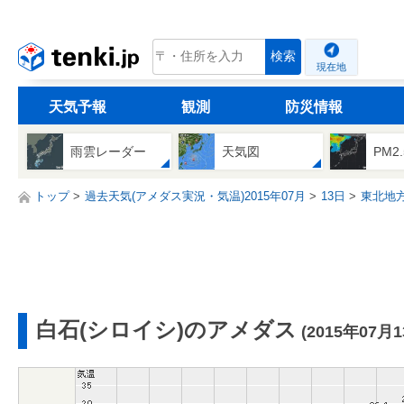
tenki.jp
検索
現在地
天気予報
観測
防災情報
雨雲レーダー
天気図
PM2
トップ
過去天気(アメダス実況・気温)2015年07月
13日
東北地
白石(シロイシ)のアメダス
(2015年07月1