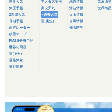
世界天気
アメダス実況
地震情報
気象衛星
気圧予報
実況天気
津波情報
世界衛星
2週間天気
過去天気
火山情報
長期予報
雷(実況)
台風情報
雨雲レーダー
知る防災
積雪マップ
PM2.5分布予測
世界の雨雲
雷(予報)
道路気象
黄砂情報