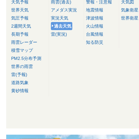
天気予報
雨雲(過去)
警報・注意報
天気図
世界天気
アメダス実況
地震情報
気象衛星
気圧予報
実況天気
津波情報
世界衛星
2週間天気
過去天気
火山情報
長期予報
雷(実況)
台風情報
雨雲レーダー
知る防災
積雪マップ
PM2.5分布予測
世界の雨雲
雷(予報)
道路気象
黄砂情報