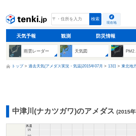
tenki.jp
検索
現在地
天気予報
観測
防災情報
雨雲レーダー
天気図
PM2
トップ
過去天気(アメダス実況・気温)2015年07月
13日
東北地
中津川(ナカツガワ)のアメダス
(2015