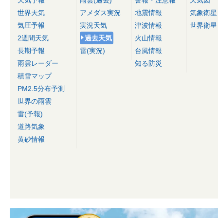
天気予報
雨雲(過去)
警報・注意報
天気図
世界天気
アメダス実況
地震情報
気象衛星
気圧予報
実況天気
津波情報
世界衛星
2週間天気
過去天気
火山情報
長期予報
雷(実況)
台風情報
雨雲レーダー
知る防災
積雪マップ
PM2.5分布予測
世界の雨雲
雷(予報)
道路気象
黄砂情報