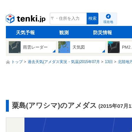
tenki.jp
検索
現在地
天気予報
観測
防災情報
雨雲レーダー
天気図
PM2
トップ
過去天気(アメダス実況・気温)2015年07月
13日
北陸地
粟島(アワシマ)のアメダス
(2015年07月1