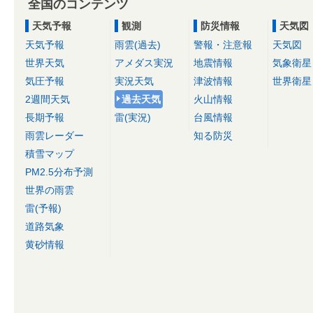
全国のコンテンツ
天気予報
観測
防災情報
天気図
天気予報
雨雲(過去)
警報・注意報
天気図
世界天気
アメダス実況
地震情報
気象衛星
気圧予報
実況天気
津波情報
世界衛星
2週間天気
過去天気
火山情報
長期予報
雷(実況)
台風情報
雨雲レーダー
知る防災
積雪マップ
PM2.5分布予測
世界の雨雲
雷(予報)
道路気象
黄砂情報