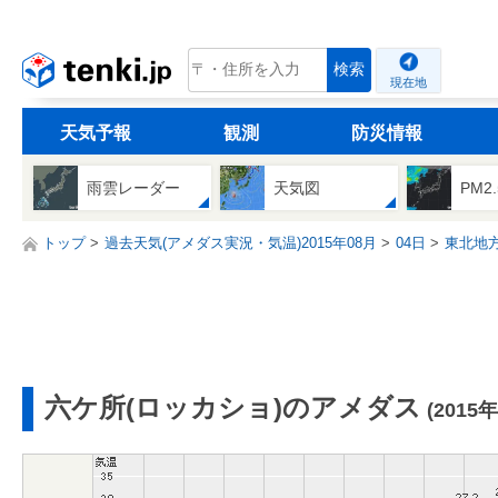
tenki.jp
検索
現在地
天気予報
観測
防災情報
雨雲レーダー
天気図
PM2
トップ
過去天気(アメダス実況・気温)2015年08月
04日
東北地
六ケ所(ロッカショ)のアメダス
(2015