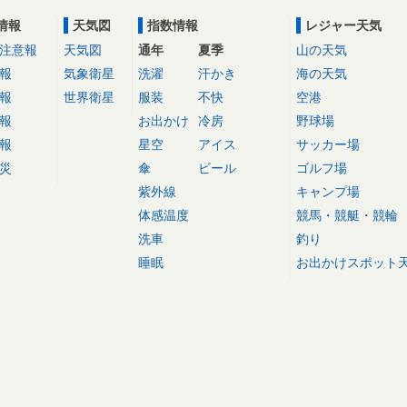
情報
天気図
指数情報
レジャー天気
注意報
天気図
通年
夏季
山の天気
報
気象衛星
洗濯
汗かき
海の天気
報
世界衛星
服装
不快
空港
報
お出かけ
冷房
野球場
報
星空
アイス
サッカー場
災
傘
ビール
ゴルフ場
紫外線
キャンプ場
体感温度
競馬・競艇・競輪
洗車
釣り
睡眠
お出かけスポット