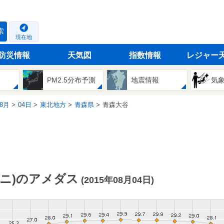
索
現在地
防災情報
天気図
指数情報
レジャー
PM2.5分布予測
地震情報
気
8月
04日
東北地方
青森県
青森大谷
ニ)のアメダス
(2015年08月04日)