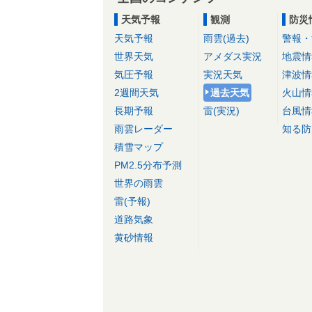
天気予報
観測
防災
天気予報
雨雲(過去)
警報・
世界天気
アメダス実況
地震情
気圧予報
実況天気
津波情
2週間天気
過去天気
火山情
長期予報
雷(実況)
台風情
雨雲レーダー
知る防
積雪マップ
PM2.5分布予測
世界の雨雲
雷(予報)
道路気象
黄砂情報