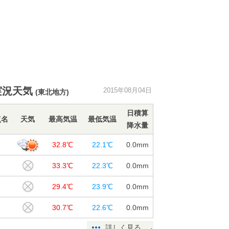
実況天気
2015年08月04日
(東北地方)
日積算
点名
天気
最高気温
最低気温
降水量
森
32.8℃
22.1℃
0.0
mm
戸
33.3℃
22.3℃
0.0
mm
浦
29.4℃
23.9℃
0.0
mm
つ
30.7℃
22.6℃
0.0
mm
詳しく見る