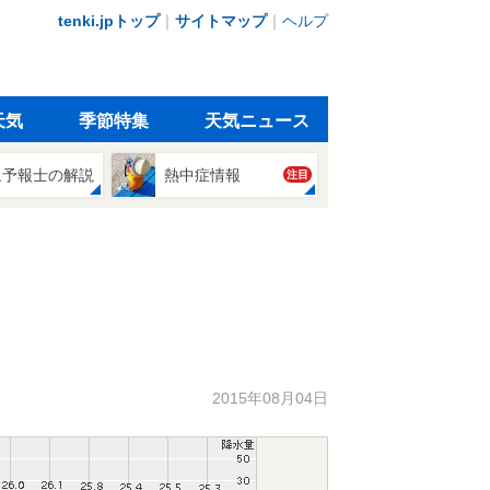
tenki.jpトップ
｜
サイトマップ
｜
ヘルプ
天気
季節特集
天気ニュース
象予報士の解説
熱中症情報
注目
2015年08月04日