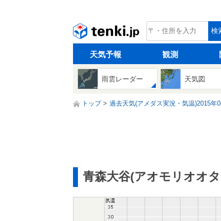
tenki.jp
検
天気予報
観測
雨雲レーダー
天気図
トップ
過去天気(アメダス実況・気温)2015年0
青森大谷(アオモリオオタ