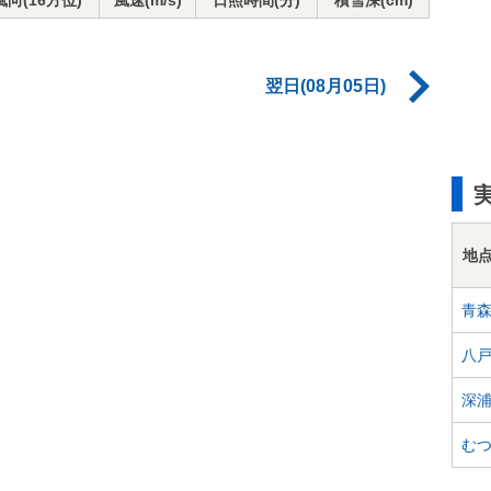
風向(16方位)
風速(m/s)
日照時間(分)
積雪深(cm)
翌日(08月05日)
地
青
八
深
む