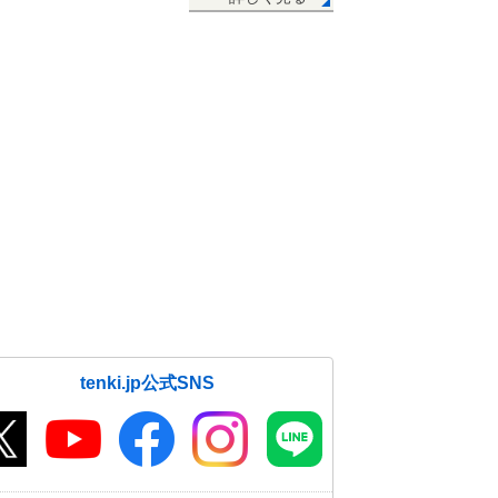
tenki.jp公式SNS