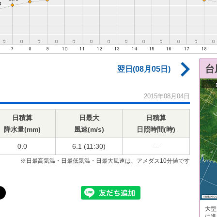
台
翌日(08月05日)
2015年08月04日
日積算
日最大
日積算
降水量(mm)
風速(m/s)
日照時間(時)
0.0
6.1 (11:30)
---
※日最高気温・日最低気温・日最大風速は、アメダス10分値です
大型
に進