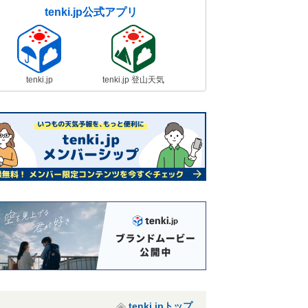
tenki.jp公式アプリ
tenki.jp
tenki.jp 登山天気
tenki.jpトップ