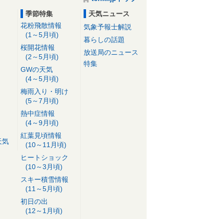
季節特集
天気ニュース
花粉飛散情報
気象予報士解説
(1～5月頃)
暮らしの話題
桜開花情報
放送局のニュース
(2～5月頃)
特集
GWの天気
(4～5月頃)
梅雨入り・明け
(5～7月頃)
熱中症情報
(4～9月頃)
紅葉見頃情報
天気
(10～11月頃)
ヒートショック
(10～3月頃)
スキー積雪情報
(11～5月頃)
初日の出
(12～1月頃)