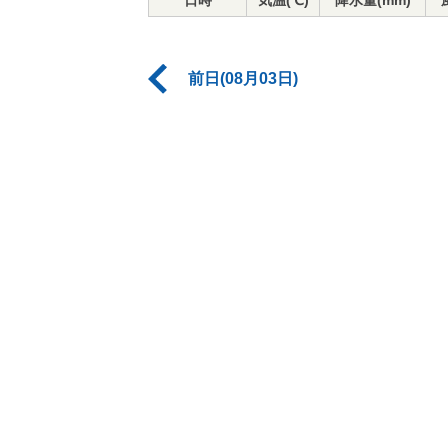
日時
気温(℃)
降水量(mm)
前日(08月03日)