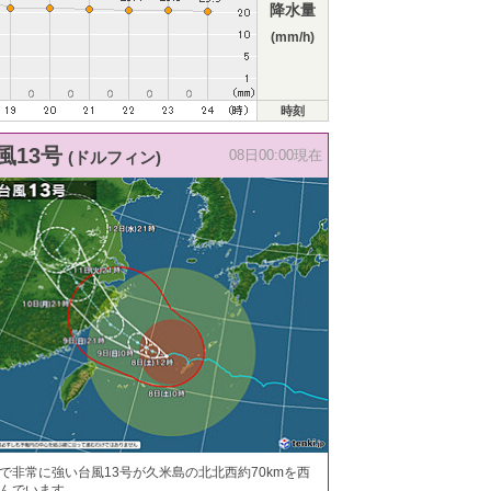
降水量
(mm/h)
時刻
風13号
(ドルフィン)
08日00:00現在
で非常に強い台風13号が久米島の北北西約70kmを西
んでいます