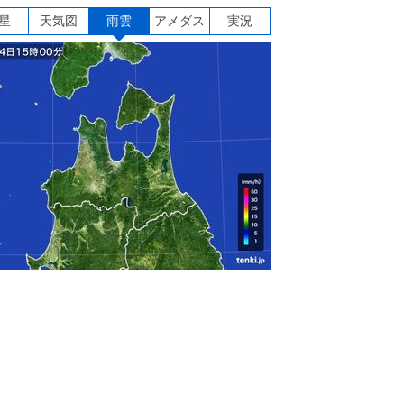
星
天気図
雨雲
アメダス
実況