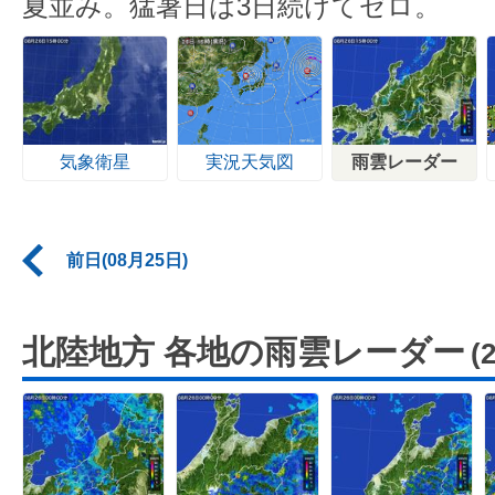
夏並み。猛暑日は3日続けてゼロ。
気象衛星
実況天気図
雨雲レーダー
前日(08月25日)
北陸地方 各地の雨雲レーダー
(