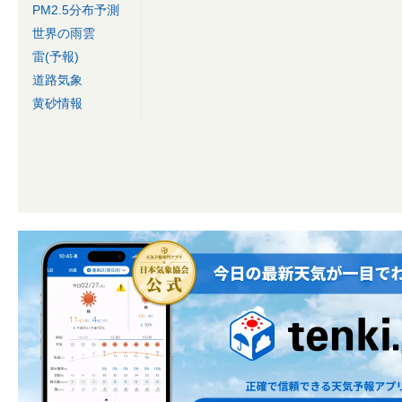
PM2.5分布予測
世界の雨雲
雷(予報)
道路気象
黄砂情報