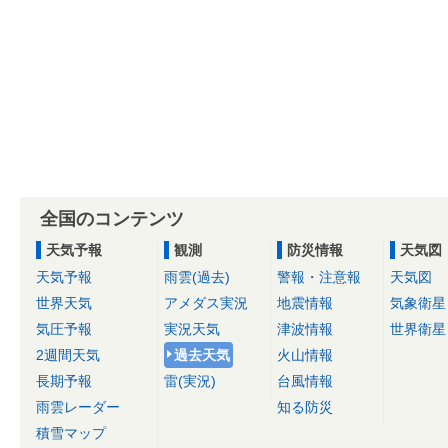
全国のコンテンツ
天気予報
観測
防災情報
天気図
天気予報
雨雲(過去)
警報・注意報
天気図
世界天気
アメダス実況
地震情報
気象衛星
気圧予報
実況天気
津波情報
世界衛星
2週間天気
過去天気
火山情報
長期予報
雷(実況)
台風情報
雨雲レーダー
知る防災
積雪マップ