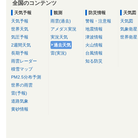
全国のコンテンツ
天気予報
観測
防災情報
天気図
天気予報
雨雲(過去)
警報・注意報
天気図
世界天気
アメダス実況
地震情報
気象衛星
気圧予報
実況天気
津波情報
世界衛星
2週間天気
過去天気
火山情報
長期予報
雷(実況)
台風情報
雨雲レーダー
知る防災
積雪マップ
PM2.5分布予測
世界の雨雲
雷(予報)
道路気象
黄砂情報