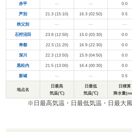
赤平
---
---
0.0
芦別
21.3 (15:10)
16.3 (02:50)
0.5
秩父別
---
---
---
石狩沼田
23.8 (12:50)
15.0 (03:30)
0.0
寿都
22.5 (11:20)
16.9 (22:30)
0.0
深川
22.3 (13:50)
15.9 (04:50)
0.0
黒松内
21.5 (13:00)
16.4 (00:30)
0.0
新城
---
---
0.5
日最高
日最低
日積算
地点名
気温(℃)
気温(℃)
降水量(m
※日最高気温・日最低気温・日最大風