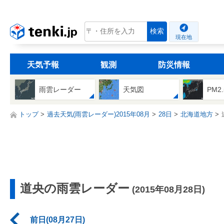
tenki.jp
検索
現在地
天気予報
観測
防災情報
雨雲レーダー
天気図
PM2
トップ
過去天気(雨雲レーダー)2015年08月
28日
北海道地方
道央の雨雲レーダー
(2015年08月28日)
前日(08月27日)