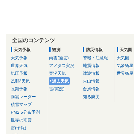
全国のコンテンツ
天気予報
観測
防災情報
天気図
天気予報
雨雲(過去)
警報・注意報
天気図
世界天気
アメダス実況
地震情報
気象衛星
気圧予報
実況天気
津波情報
世界衛星
2週間天気
過去天気
火山情報
長期予報
雷(実況)
台風情報
雨雲レーダー
知る防災
積雪マップ
PM2.5分布予測
世界の雨雲
雷(予報)