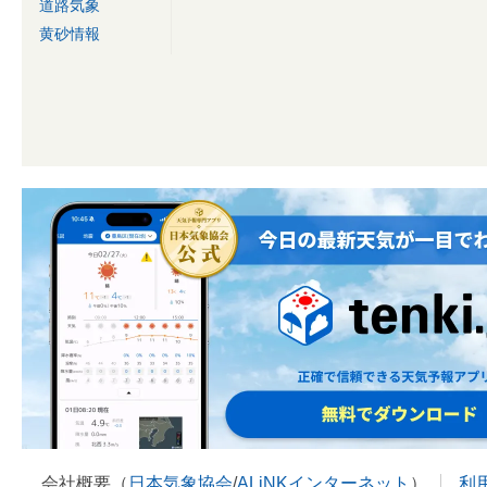
道路気象
黄砂情報
会社概要（
日本気象協会
/
ALiNKインターネット
）
利