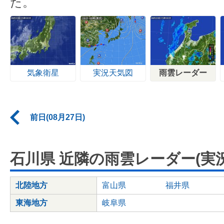
た。
気象衛星
実況天気図
雨雲レーダー
前日(08月27日)
石川県 近隣の雨雲レーダー(実況
北陸地方
富山県
福井県
東海地方
岐阜県