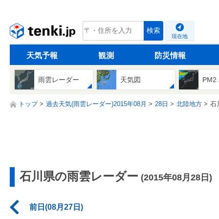
tenki.jp
検索
現在地
天気予報
観測
防災情報
雨雲レーダー
天気図
PM2
トップ
過去天気(雨雲レーダー)2015年08月
28日
北陸地方
石
石川県の雨雲レーダー
(2015年08月28日)
前日(08月27日)