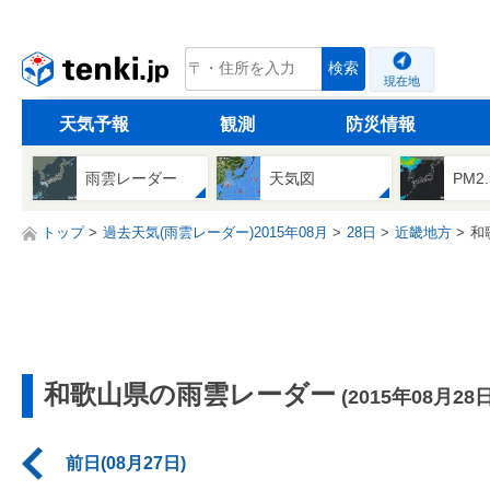
tenki.jp
検索
現在地
天気予報
観測
防災情報
雨雲レーダー
天気図
PM2
トップ
過去天気(雨雲レーダー)2015年08月
28日
近畿地方
和
和歌山県の雨雲レーダー
(2015年08月28日
前日(08月27日)