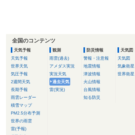
全国のコンテンツ
天気予報
観測
防災情報
天気図
天気予報
雨雲(過去)
警報・注意報
天気図
世界天気
アメダス実況
地震情報
気象衛星
気圧予報
実況天気
津波情報
世界衛星
2週間天気
過去天気
火山情報
長期予報
雷(実況)
台風情報
雨雲レーダー
知る防災
積雪マップ
PM2.5分布予測
世界の雨雲
雷(予報)