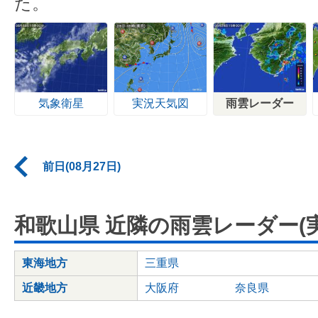
た。
気象衛星
実況天気図
雨雲レーダー
前日(08月27日)
和歌山県 近隣の雨雲レーダー(実
東海地方
三重県
近畿地方
大阪府
奈良県