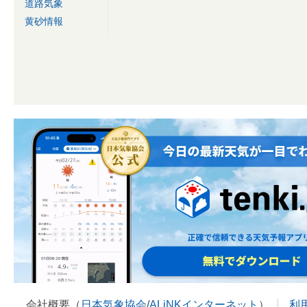
道路気象
黄砂情報
会社概要（
日本気象協会
/
ALiNKインターネット
）
利