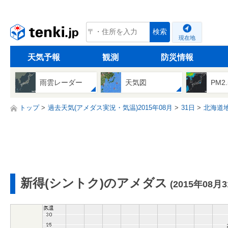
tenki.jp
検索
現在地
天気予報
観測
防災情報
雨雲レーダー
天気図
PM2
トップ
過去天気(アメダス実況・気温)2015年08月
31日
北海道
新得(シントク)のアメダス
(2015年08月3