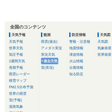
全国のコンテンツ
天気予報
観測
防災情報
天気図
天気予報
雨雲(過去)
警報・注意報
天気図
世界天気
アメダス実況
地震情報
気象衛星
気圧予報
実況天気
津波情報
世界衛星
2週間天気
過去天気
火山情報
長期予報
雷(実況)
台風情報
雨雲レーダー
知る防災
積雪マップ
PM2.5分布予測
世界の雨雲
雷(予報)
道路気象