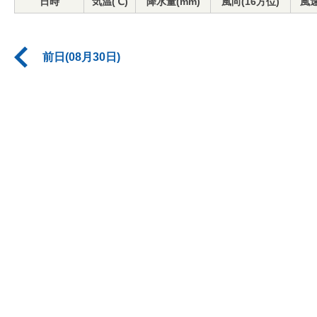
日時
気温(℃)
降水量(mm)
風向(16方位)
風速
前日(08月30日)