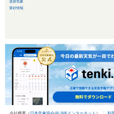
道路気象
黄砂情報
会社概要（
日本気象協会
/
ALiNKインターネット
）
利