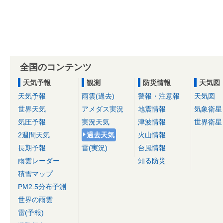
全国のコンテンツ
天気予報
観測
防災情報
天気図
天気予報
雨雲(過去)
警報・注意報
天気図
世界天気
アメダス実況
地震情報
気象衛星
気圧予報
実況天気
津波情報
世界衛星
2週間天気
過去天気
火山情報
長期予報
雷(実況)
台風情報
雨雲レーダー
知る防災
積雪マップ
PM2.5分布予測
世界の雨雲
雷(予報)