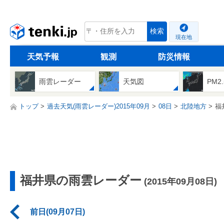
tenki.jp
検索
現在地
天気予報
観測
防災情報
雨雲レーダー
天気図
PM2
トップ
過去天気(雨雲レーダー)2015年09月
08日
北陸地方
福
福井県の雨雲レーダー
(2015年09月08日)
前日(09月07日)