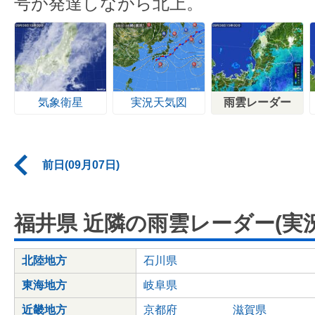
号が発達しながら北上。
気象衛星
実況天気図
雨雲レーダー
前日(09月07日)
福井県 近隣の雨雲レーダー(実況
北陸地方
石川県
東海地方
岐阜県
近畿地方
京都府
滋賀県