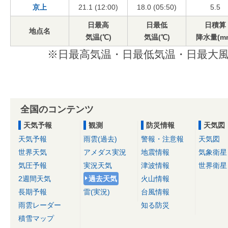
京上
21.1 (12:00)
18.0 (05:50)
5.5
日最高
日最低
日積算
地点名
気温(℃)
気温(℃)
降水量(m
※日最高気温・日最低気温・日最大風
全国のコンテンツ
天気予報
観測
防災情報
天気図
天気予報
雨雲(過去)
警報・注意報
天気図
世界天気
アメダス実況
地震情報
気象衛星
気圧予報
実況天気
津波情報
世界衛星
2週間天気
過去天気
火山情報
長期予報
雷(実況)
台風情報
雨雲レーダー
知る防災
積雪マップ