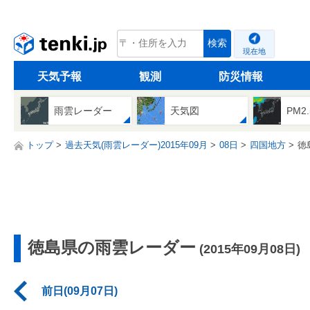
tenki.jp
検索
現在地
天気予報
観測
防災情報
雨雲レーダー
天気図
PM2
トップ
過去天気(雨雲レーダー)2015年09月
08日
四国地方
徳
徳島県の雨雲レーダー
(2015年09月08日)
前日(09月07日)