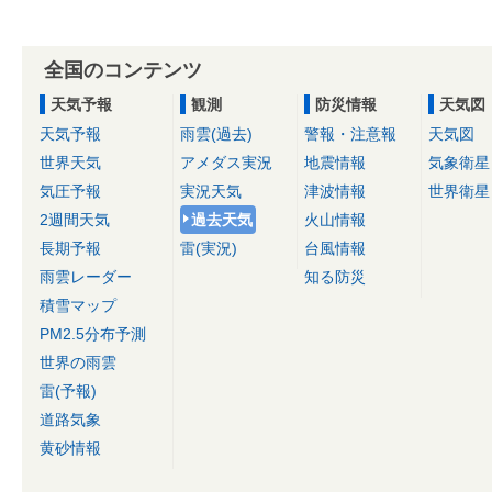
全国のコンテンツ
天気予報
観測
防災情報
天気図
天気予報
雨雲(過去)
警報・注意報
天気図
世界天気
アメダス実況
地震情報
気象衛星
気圧予報
実況天気
津波情報
世界衛星
2週間天気
過去天気
火山情報
長期予報
雷(実況)
台風情報
雨雲レーダー
知る防災
積雪マップ
PM2.5分布予測
世界の雨雲
雷(予報)
道路気象
黄砂情報