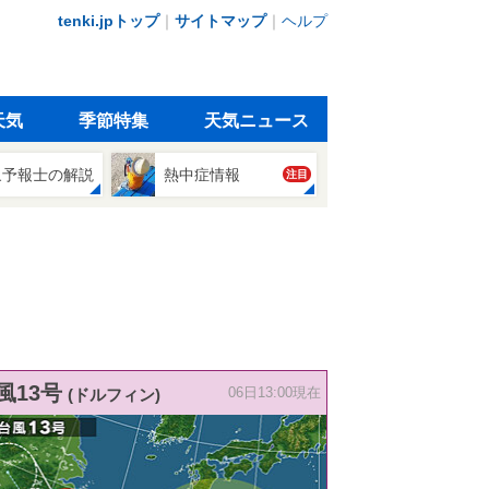
tenki.jpトップ
｜
サイトマップ
｜
ヘルプ
天気
季節特集
天気ニュース
象予報士の解説
熱中症情報
注目
風13号
(ドルフィン)
06日13:00現在