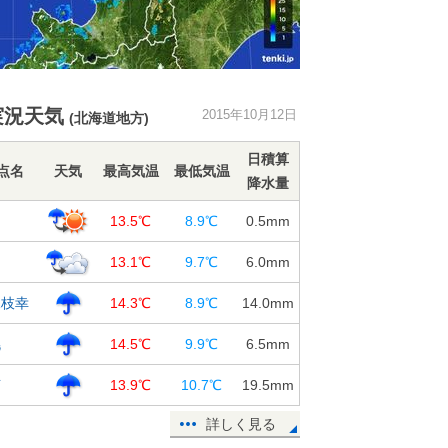
実況天気
2015年10月12日
(北海道地方)
日積算
点名
天気
最高気温
最低気温
降水量
川
13.5℃
8.9℃
0.5
mm
内
13.1℃
9.7℃
6.0
mm
見枝幸
14.3℃
8.9℃
14.0
mm
幌
14.5℃
9.9℃
6.5
mm
萌
13.9℃
10.7℃
19.5
mm
詳しく見る