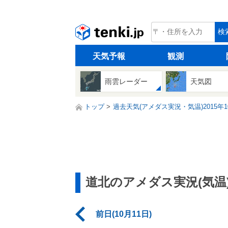
tenki.jp
検
天気予報
観測
雨雲レーダー
天気図
トップ
過去天気(アメダス実況・気温)2015年1
道北のアメダス実況(気温
前日(10月11日)