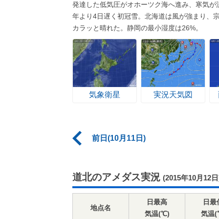
発達した低気圧がオホーツク海へ進み、寒気が
年より4日遅く初冠雪。北海道は風が強まり、宗
カラッと晴れた。静岡の最小湿度は26%。
気象衛星
実況天気図
前日(10月11日)
道北のアメダス実況
(2015年10月12日
日最高
日最
地点名
気温(℃)
気温(