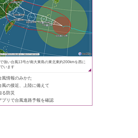
で強い台風13号が南大東島の東北東約200kmを西に
でいます
台風情報のみかた
台風の接近、上陸に備えて
知る防災
アプリで台風進路予報を確認