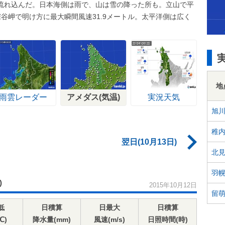
流れ込んだ。日本海側は雨で、山は雪の降った所も。立山で平
谷岬で明け方に最大瞬間風速31.9メートル。太平洋側は広く
地
雨雲レーダー
アメダス(気温)
実況天気
旭
稚
翌日(10月13日)
北
羽
)
2015年10月12日
留
低
日積算
日最大
日積算
℃)
降水量(mm)
風速(m/s)
日照時間(時)