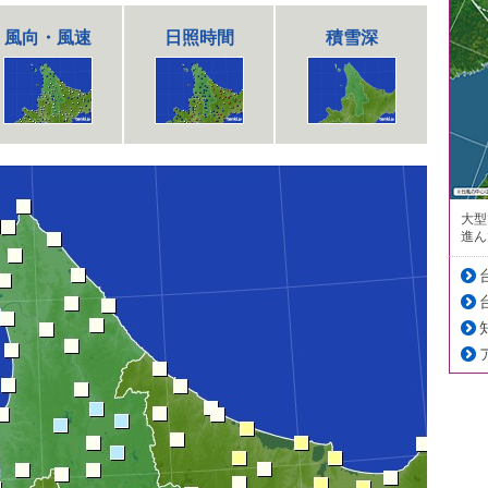
風向・風速
日照時間
積雪深
大型
進ん