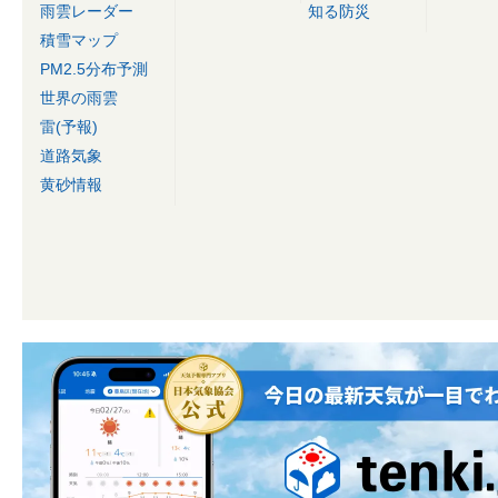
雨雲レーダー
知る防災
積雪マップ
PM2.5分布予測
世界の雨雲
雷(予報)
道路気象
黄砂情報