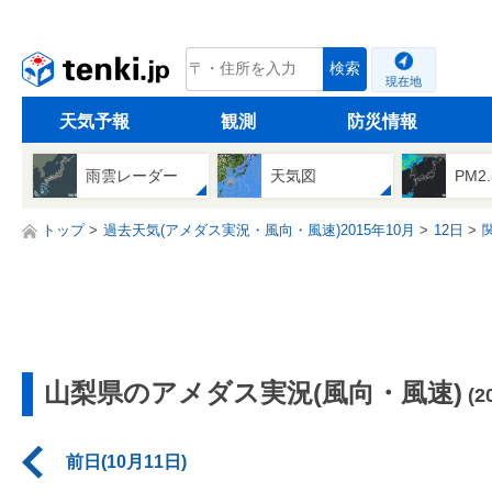
tenki.jp
検索
現在地
天気予報
観測
防災情報
雨雲レーダー
天気図
PM2
トップ
過去天気(アメダス実況・風向・風速)2015年10月
12日
山梨県のアメダス実況(風向・風速)
(
前日(10月11日)