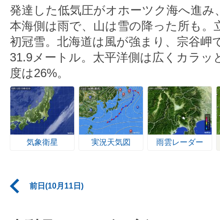
発達した低気圧がオホーツク海へ進み
本海側は雨で、山は雪の降った所も。
初冠雪。北海道は風が強まり、宗谷岬
31.9メートル。太平洋側は広くカラ
度は26%。
気象衛星
実況天気図
雨雲レーダー
前日(10月11日)