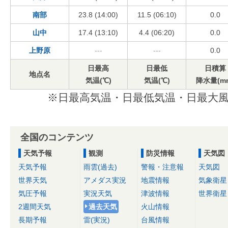
南部
23.8 (14:00)
11.5 (06:10)
0.0
山中
17.4 (13:10)
4.4 (06:20)
0.0
上野原
---
---
0.0
日最高
日最低
日積算
地点名
気温(℃)
気温(℃)
降水量(m
※日最高気温・日最低気温・日最大風
全国のコンテンツ
天気予報
観測
防災情報
天気図
天気予報
雨雲(過去)
警報・注意報
天気図
世界天気
アメダス実況
地震情報
気象衛星
気圧予報
実況天気
津波情報
世界衛星
2週間天気
過去天気
火山情報
長期予報
雷(実況)
台風情報