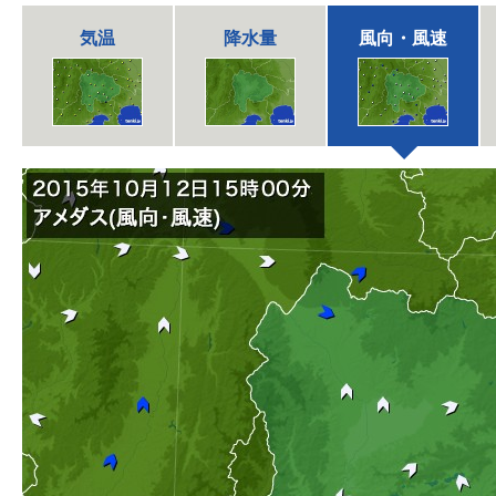
気温
降水量
風向・風速