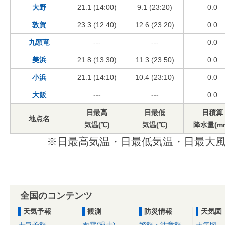
大野
21.1 (14:00)
9.1 (23:20)
0.0
敦賀
23.3 (12:40)
12.6 (23:20)
0.0
九頭竜
---
---
0.0
美浜
21.8 (13:30)
11.3 (23:50)
0.0
小浜
21.1 (14:10)
10.4 (23:10)
0.0
大飯
---
---
0.0
日最高
日最低
日積算
地点名
気温(℃)
気温(℃)
降水量(m
※日最高気温・日最低気温・日最大風
全国のコンテンツ
天気予報
観測
防災情報
天気図