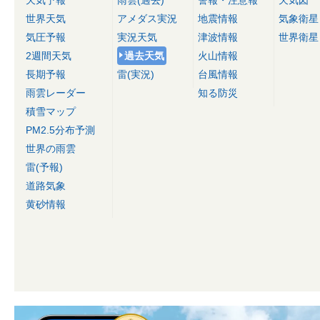
天気予報
雨雲(過去)
警報・注意報
天気図
世界天気
アメダス実況
地震情報
気象衛星
気圧予報
実況天気
津波情報
世界衛星
2週間天気
過去天気
火山情報
長期予報
雷(実況)
台風情報
雨雲レーダー
知る防災
積雪マップ
PM2.5分布予測
世界の雨雲
雷(予報)
道路気象
黄砂情報