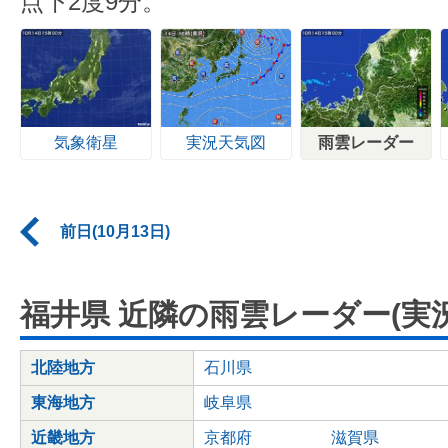
点下2度9分。
気象衛星
実況天気図
雨雲レーダー
前日(10月13日)
福井県 近隣の雨雲レーダー(実況
北陸地方
石川県
東海地方
岐阜県
近畿地方
京都府
滋賀県