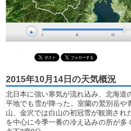
2015年10月14日の天気概況
北日本に強い寒気が流れ込み、北海道
平地でも雪が降った。室蘭の鷲別岳や
山、金沢では白山の初冠雪が観測され
を中心に今季一番の冷え込みの所が多