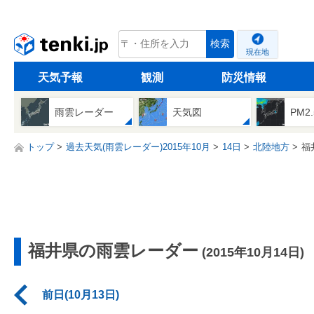
tenki.jp
検索
現在地
天気予報
観測
防災情報
雨雲レーダー
天気図
PM2
トップ
過去天気(雨雲レーダー)2015年10月
14日
北陸地方
福
福井県の雨雲レーダー
(2015年10月14日)
前日(10月13日)