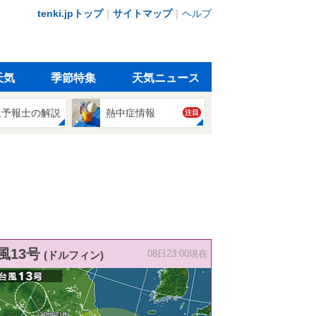
tenki.jpトップ
｜
サイトマップ
｜
ヘルプ
天気
季節特集
天気ニュース
象予報士の解説
熱中症情報
注目
風13号
(ドルフィン)
08日23:00現在