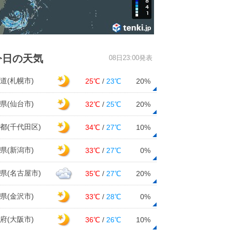
今日の天気
08日23:00発表
道(札幌市)
25℃
/
23℃
20%
県(仙台市)
32℃
/
25℃
20%
都(千代田区)
34℃
/
27℃
10%
県(新潟市)
33℃
/
27℃
0%
県(名古屋市)
35℃
/
27℃
20%
県(金沢市)
33℃
/
28℃
0%
府(大阪市)
36℃
/
26℃
10%