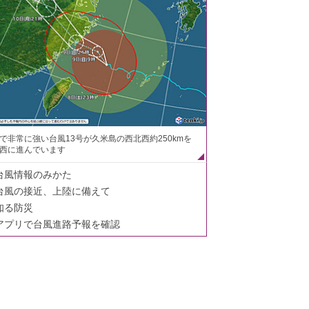
で非常に強い台風13号が久米島の西北西約250kmを
西に進んでいます
台風情報のみかた
台風の接近、上陸に備えて
知る防災
アプリで台風進路予報を確認