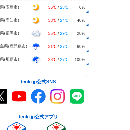
県(広島市)
36℃
/
28℃
0%
県(高知市)
33℃
/
24℃
40%
県(福岡市)
35℃
/
29℃
20%
島県(鹿児島市)
31℃
/
27℃
60%
県(那覇市)
28℃
/
27℃
100%
tenki.jp公式SNS
tenki.jp公式アプリ