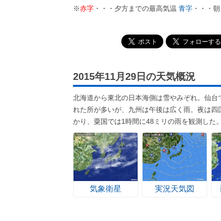
※
赤字
・・・夕方までの最高気温
青字
・・・朝
2015年11月29日の天気概況
北海道から東北の日本海側は雪やみぞれ。仙台
れた所が多いが、九州は午後は広く雨。夜は四
かり、粟国では1時間に48ミリの雨を観測した
気象衛星
実況天気図