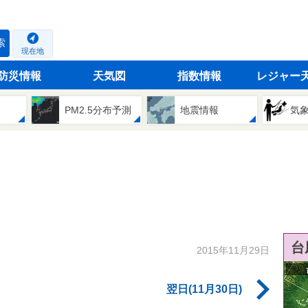
索
現在地
防災情報
天気図
指数情報
レジャー
PM2.5分布予測
地震情報
気
台
2015年11月29日
翌日(11月30日)