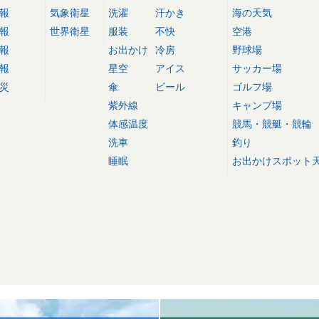
報
気象衛星
洗濯
汗かき
海の天気
報
世界衛星
服装
不快
空港
報
お出かけ
冷房
野球場
報
星空
アイス
サッカー場
災
傘
ビール
ゴルフ場
紫外線
キャンプ場
体感温度
競馬・競艇・競輪
洗車
釣り
睡眠
お出かけスポット