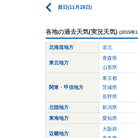
前日(11月28日)
各地の過去天気(実況天気)
(2015年
北海道地方
道北
青森県
東北地方
山形県
東京都
関東・甲信地方
茨城県
長野県
北陸地方
新潟県
東海地方
愛知県
大阪府
近畿地方