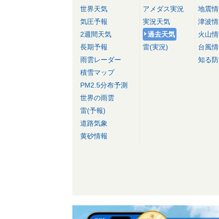
世界天気
アメダス実況
地震情
気圧予報
実況天気
津波情
2週間天気
過去天気
火山情
長期予報
雷(実況)
台風情
雨雲レーダー
知る防
積雪マップ
PM2.5分布予測
世界の雨雲
雷(予報)
道路気象
黄砂情報