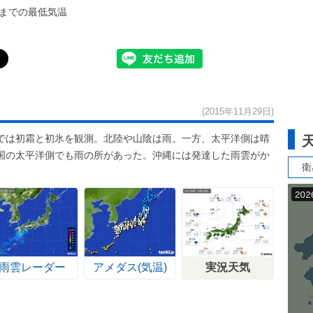
までの最低気温
(2015年11月29日)
では初霜と初氷を観測。北陸や山陰は雨。一方、太平洋側は晴
国の太平洋側でも雨の所があった。沖縄には発達した雨雲がか
衛
。
雨雲レーダー
アメダス(気温)
実況天気