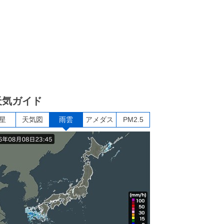
天気ガイド
星
天気図
雨雲
アメダス
PM2.5