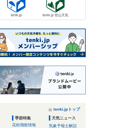
tenki.jp
tenki.jp 登山天気
tenki.jpトップ
季節特集
天気ニュース
花粉飛散情報
気象予報士解説