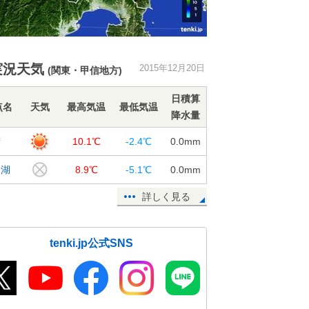
実況天気
2015年12月20日
(関東・甲信地方)
日積算
点名
天気
最高気温
最低気温
降水量
府
10.1℃
-2.4℃
0.0
mm
口湖
8.9℃
-5.1℃
0.0
mm
詳しく見る
tenki.jp公式SNS