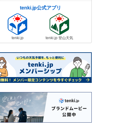
tenki.jp公式アプリ
tenki.jp
tenki.jp 登山天気