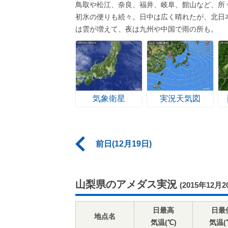
鳥取や松江、奈良、福井、岐阜、館山など、所
初氷の便りも続々。日中は広く晴れたが、北日
は雲が増えて、夜は九州や中国で雨の所も。
気象衛星
実況天気図
前日(12月19日)
山梨県のアメダス実況
(2015年12月2
日最高
日最
地点名
気温(℃)
気温(