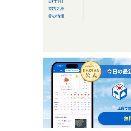
雷(予報)
道路気象
黄砂情報