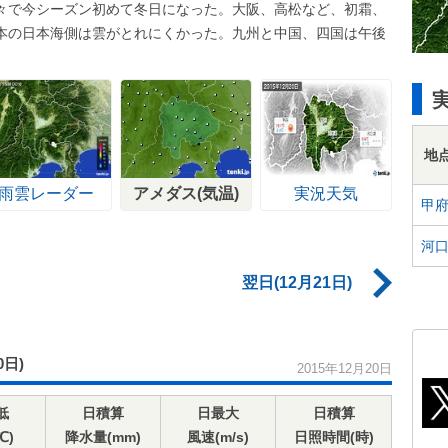
々で今シーズン初めて冬日になった。大阪、高松など、初霜、
本の日本海側は雲がとれにくかった。九州と中国、四国は午後
地
雨雲レーダー
アメダス(気温)
実況天気
甲
河
翌日(12月21日)
0日)
2015年12月20日
低
日積算
日最大
日積算
℃)
降水量(mm)
風速(m/s)
日照時間(時)