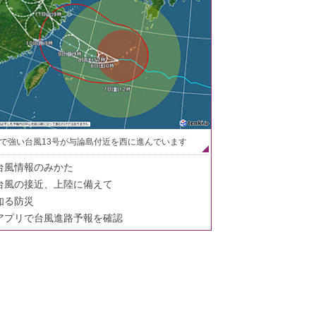
で強い台風13号が与論島付近を西に進んでいます
台風情報のみかた
台風の接近、上陸に備えて
知る防災
アプリで台風進路予報を確認