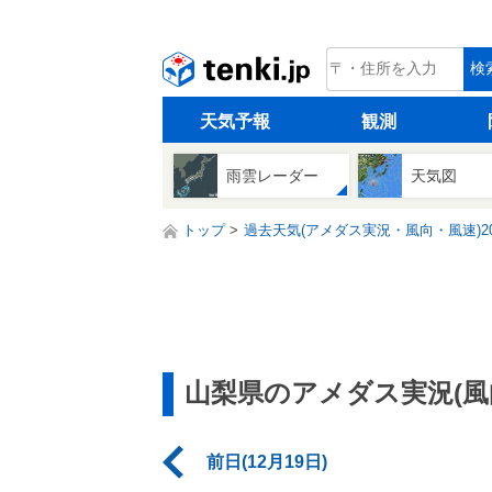
tenki.jp
検
天気予報
観測
雨雲レーダー
天気図
トップ
過去天気(アメダス実況・風向・風速)20
山梨県のアメダス実況(風
前日(12月19日)