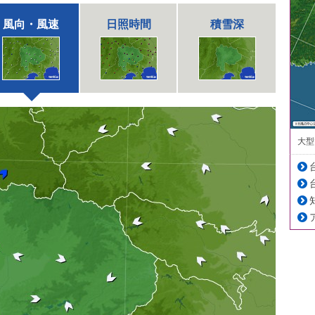
風向・風速
日照時間
積雪深
大型