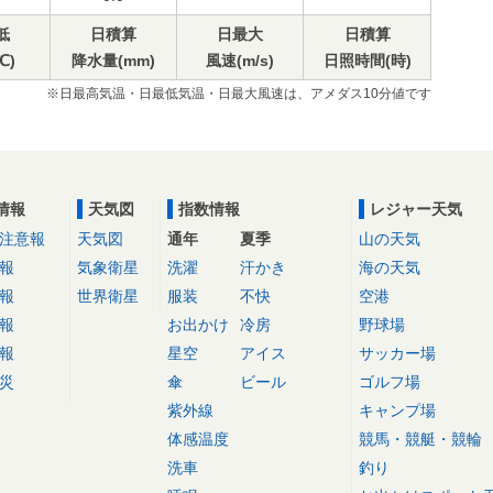
低
日積算
日最大
日積算
℃)
降水量(mm)
風速(m/s)
日照時間(時)
※日最高気温・日最低気温・日最大風速は、アメダス10分値です
情報
天気図
指数情報
レジャー天気
注意報
天気図
通年
夏季
山の天気
報
気象衛星
洗濯
汗かき
海の天気
報
世界衛星
服装
不快
空港
報
お出かけ
冷房
野球場
報
星空
アイス
サッカー場
災
傘
ビール
ゴルフ場
紫外線
キャンプ場
体感温度
競馬・競艇・競輪
洗車
釣り