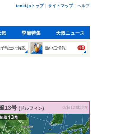
tenki.jpトップ
｜
サイトマップ
｜
ヘルプ
天気
季節特集
天気ニュース
象予報士の解説
熱中症情報
注目
風13号
(ドルフィン)
07日12:00現在