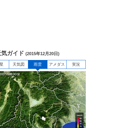
天気ガイド
(2015年12月20日)
星
天気図
雨雲
アメダス
実況