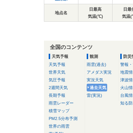
日最高
日最
地点名
気温(℃)
気温(
全国のコンテンツ
天気予報
観測
防災
天気予報
雨雲(過去)
警報・
世界天気
アメダス実況
地震情
気圧予報
実況天気
津波情
2週間天気
過去天気
火山情
長期予報
雷(実況)
台風情
雨雲レーダー
知る防
積雪マップ
PM2.5分布予測
世界の雨雲