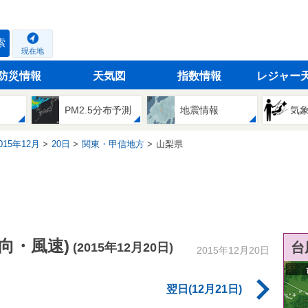
索
現在地
防災情報
天気図
指数情報
レジャー
PM2.5分布予測
地震情報
気
15年12月
20日
関東・甲信地方
山梨県
向・風速)
台
(2015年12月20日)
2015年12月20日
翌日(12月21日)