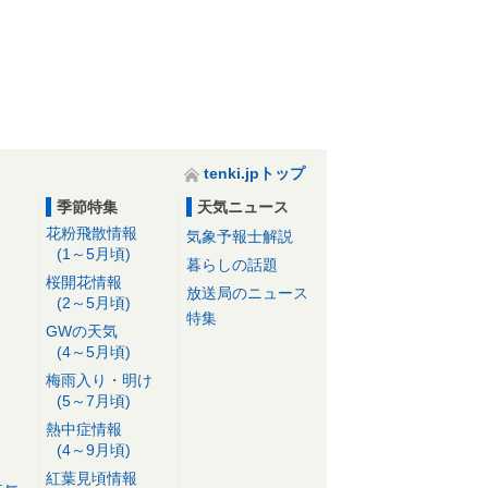
tenki.jpトップ
季節特集
天気ニュース
花粉飛散情報
気象予報士解説
(1～5月頃)
暮らしの話題
桜開花情報
放送局のニュース
(2～5月頃)
特集
GWの天気
(4～5月頃)
梅雨入り・明け
(5～7月頃)
熱中症情報
(4～9月頃)
紅葉見頃情報