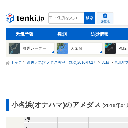
tenki.jp
検索
現在地
天気予報
観測
防災情報
雨雲レーダー
天気図
PM2
トップ
過去天気(アメダス実況・気温)2016年01月
31日
東北地
小名浜(オナハマ)のアメダス
(2016年01