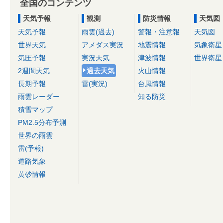
全国のコンテンツ
天気予報
観測
防災情報
天気図
天気予報
雨雲(過去)
警報・注意報
天気図
世界天気
アメダス実況
地震情報
気象衛星
気圧予報
実況天気
津波情報
世界衛星
2週間天気
過去天気
火山情報
長期予報
雷(実況)
台風情報
雨雲レーダー
知る防災
積雪マップ
PM2.5分布予測
世界の雨雲
雷(予報)
道路気象
黄砂情報