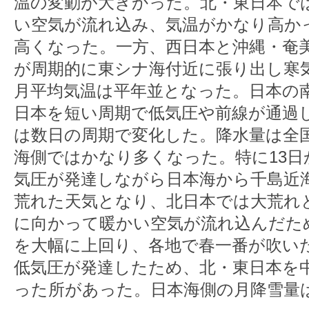
温の変動が大きかった。北・東日本で
い空気が流れ込み、気温がかなり高か
高くなった。一方、西日本と沖縄・奄
が周期的に東シナ海付近に張り出し寒
月平均気温は平年並となった。日本の
日本を短い周期で低気圧や前線が通過
は数日の周期で変化した。降水量は全
海側ではかなり多くなった。特に13日
気圧が発達しながら日本海から千島近
荒れた天気となり、北日本では大荒れ
に向かって暖かい空気が流れ込んだた
を大幅に上回り、各地で春一番が吹いた
低気圧が発達したため、北・東日本を
った所があった。日本海側の月降雪量