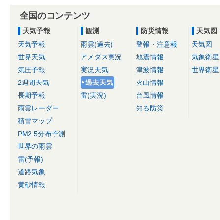
全国のコンテンツ
天気予報
観測
防災情報
天気図
天気予報
雨雲(過去)
警報・注意報
天気図
世界天気
アメダス実況
地震情報
気象衛星
気圧予報
実況天気
津波情報
世界衛星
2週間天気
過去天気
火山情報
長期予報
雷(実況)
台風情報
雨雲レーダー
知る防災
積雪マップ
PM2.5分布予測
世界の雨雲
雷(予報)
道路気象
黄砂情報