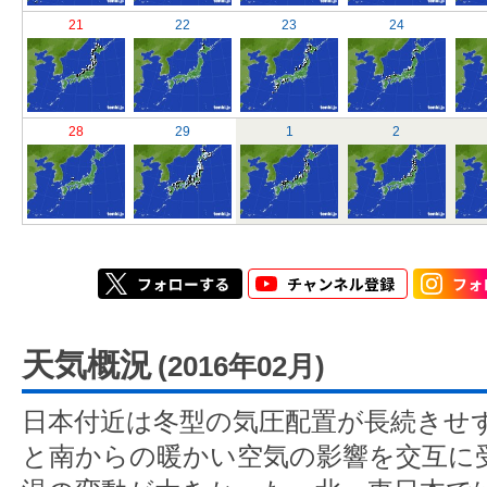
21
22
23
24
28
29
1
2
天気概況
(2016年02月)
日本付近は冬型の気圧配置が長続きせ
と南からの暖かい空気の影響を交互に