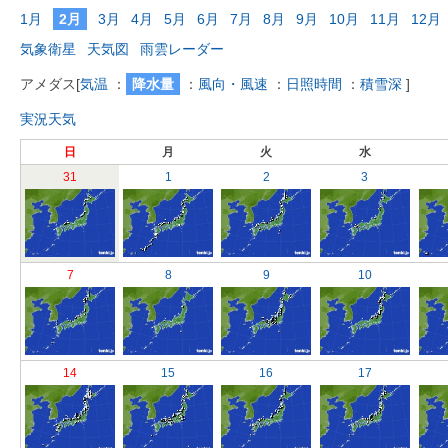
1月
2月
3月
4月
5月
6月
7月
8月
9月
10月
11月
12月
気象衛星
天気図
雨雲レーダー
アメダス
[
気温
：
降水量
：
風向・風速
：
日照時間
：
積雪深
]
実況天気
日
月
火
水
31
1
2
3
7
8
9
10
14
15
16
17