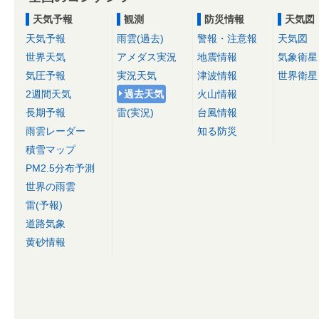
天気予報
観測
防災情報
天気図
天気予報
雨雲(過去)
警報・注意報
天気図
世界天気
アメダス実況
地震情報
気象衛星
気圧予報
実況天気
津波情報
世界衛星
2週間天気
過去天気
火山情報
長期予報
雷(実況)
台風情報
雨雲レーダー
知る防災
積雪マップ
PM2.5分布予測
世界の雨雲
雷(予報)
道路気象
黄砂情報