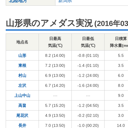
北陸地方
新潟県
山形県のアメダス実況
(2016年0
日最高
日最低
日積算
地点名
気温(℃)
気温(℃)
降水量(m
山形
8.2 (14:00)
-0.8 (01:10)
5.5
東根
7.2 (13:00)
-1.4 (01:10)
3.5
村山
6.9 (13:00)
-1.2 (24:00)
6.0
左沢
6.7 (14:20)
-1.6 (24:00)
8.0
上山中山
---
---
9.0
高畠
5.7 (15:20)
-1.2 (04:50)
3.5
尾花沢
4.9 (13:50)
-0.2 (02:10)
3.0
長井
7.0 (13:50)
-1.0 (00:20)
14.0