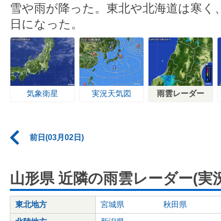
雪や雨が降った。東北や北海道は寒く
日になった。
気象衛星
実況天気図
雨雲レーダー
前日(03月02日)
山形県 近隣の雨雲レーダー(実況
東北地方
宮城県
秋田県