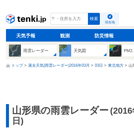
tenki.jp
検索
現在地
天気予報
観測
防災情報
雨雲レーダー
天気図
PM2
トップ
過去天気(雨雲レーダー)2016年03月
03日
東北地方
山
山形県の雨雲レーダー
(201
日)