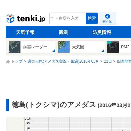
tenki.jp
検索
現在地
天気予報
観測
防災情報
雨雲レーダー
天気図
PM2
トップ
過去天気(アメダス実況・気温)2016年03月
21日
四国地
徳島(トクシマ)のアメダス
(2016年03月2