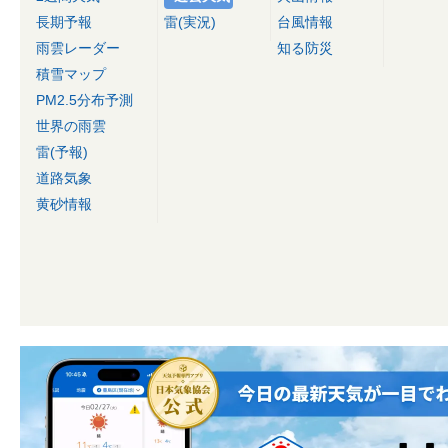
長期予報
雷(実況)
台風情報
雨雲レーダー
知る防災
積雪マップ
PM2.5分布予測
世界の雨雲
雷(予報)
道路気象
黄砂情報