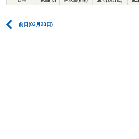
日時
気温(℃)
降水量(mm)
風向(16方位)
風速
前日(03月20日)