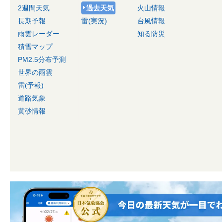
2週間天気
過去天気
火山情報
長期予報
雷(実況)
台風情報
雨雲レーダー
知る防災
積雪マップ
PM2.5分布予測
世界の雨雲
雷(予報)
道路気象
黄砂情報