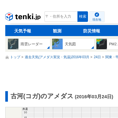
tenki.jp
検索
現在地
天気予報
観測
防災情報
雨雲レーダー
天気図
PM2
トップ
過去天気(アメダス実況・気温)2016年03月
24日
関東・
古河(コガ)のアメダス
(2016年03月24日)