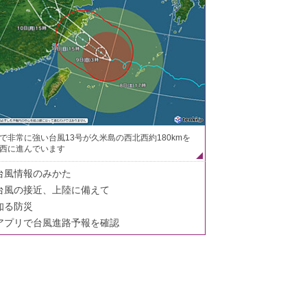
で非常に強い台風13号が久米島の西北西約180kmを
西に進んでいます
台風情報のみかた
台風の接近、上陸に備えて
知る防災
アプリで台風進路予報を確認