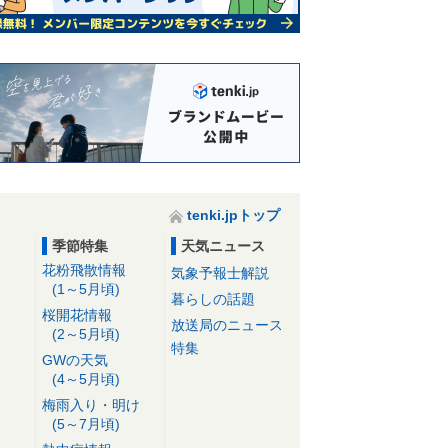
tenki.jpトップ
季節特集
天気ニュース
花粉飛散情報
気象予報士解説
(1～5月頃)
暮らしの話題
桜開花情報
放送局のニュース
(2～5月頃)
特集
GWの天気
(4～5月頃)
梅雨入り・明け
(5～7月頃)