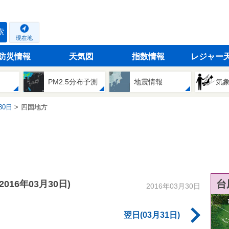
索
現在地
防災情報
天気図
指数情報
レジャー
PM2.5分布予測
地震情報
気
30日
四国地方
台
(2016年03月30日)
2016年03月30日
翌日(03月31日)