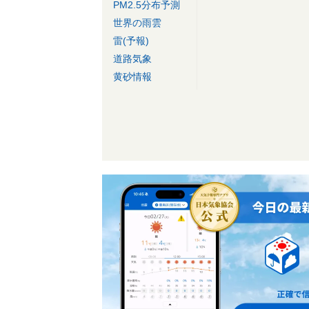
PM2.5分布予測
世界の雨雲
雷(予報)
道路気象
黄砂情報