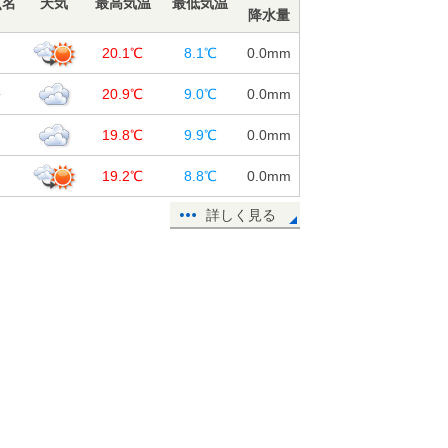
点名
天気
最高気温
最低気温
降水量
島
20.1℃
8.1℃
0.0
mm
松
20.9℃
9.0℃
0.0
mm
山
19.8℃
9.9℃
0.0
mm
知
19.2℃
8.8℃
0.0
mm
詳しく見る