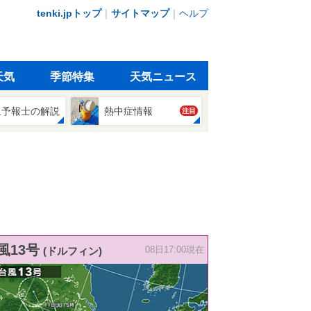
tenki.jpトップ
｜
サイトマップ
｜
ヘルプ
天気
季節特集
天気ニュース
象予報士の解説
熱中症情報
注目
風13号
(ドルフィン)
08日17:00現在