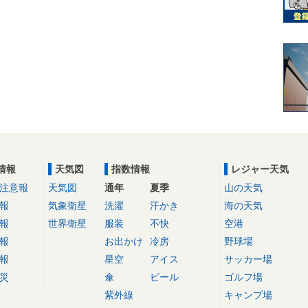
情報
天気図
指数情報
レジャー天気
注意報
天気図
通年
夏季
山の天気
報
気象衛星
洗濯
汗かき
海の天気
報
世界衛星
服装
不快
空港
報
お出かけ
冷房
野球場
報
星空
アイス
サッカー場
災
傘
ビール
ゴルフ場
紫外線
キャンプ場