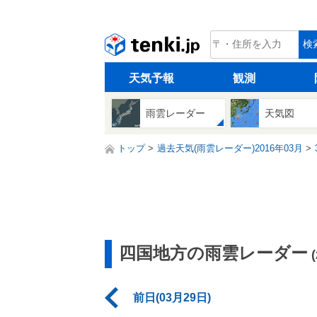
tenki.jp
検
天気予報
観測
雨雲レーダー
天気図
トップ
過去天気(雨雲レーダー)2016年03月
四国地方の雨雲レーダー
前日(03月29日)