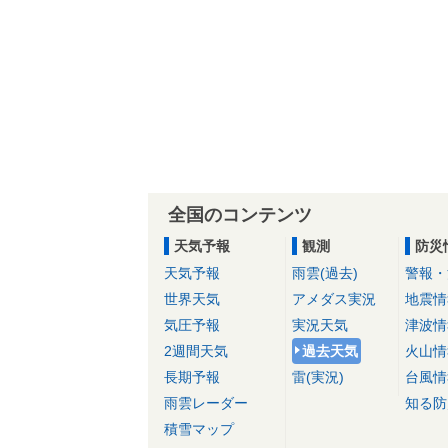
全国のコンテンツ
天気予報
観測
防災
天気予報
雨雲(過去)
警報・
世界天気
アメダス実況
地震情
気圧予報
実況天気
津波情
2週間天気
過去天気
火山情
長期予報
雷(実況)
台風情
雨雲レーダー
知る防
積雪マップ