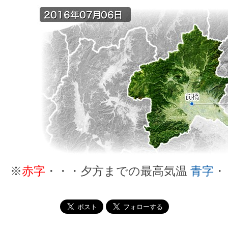
※
赤字
・・・夕方までの最高気温
青字
・