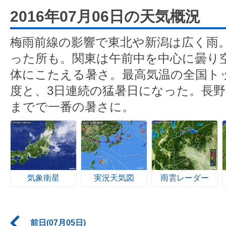
2016年07月06日の天気概況
梅雨前線の影響で東北や新潟は広く雨
った所も。関東は午前中を中心に曇り
体にこたえる暑さ。最高気温の全国トッ
度と、3日連続の猛暑日になった。長野
までで一番の暑さに。
気象衛星
実況天気図
雨雲レーダー
前日(07月05日)