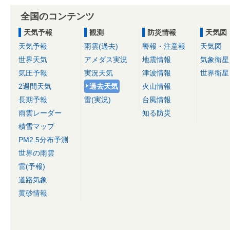
全国のコンテンツ
天気予報
観測
防災情報
天気図
天気予報
雨雲(過去)
警報・注意報
天気図
世界天気
アメダス実況
地震情報
気象衛星
気圧予報
実況天気
津波情報
世界衛星
2週間天気
過去天気
火山情報
長期予報
雷(実況)
台風情報
雨雲レーダー
知る防災
積雪マップ
PM2.5分布予測
世界の雨雲
雷(予報)
道路気象
黄砂情報