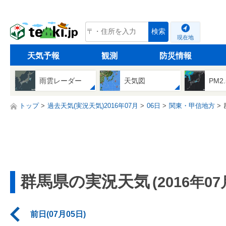
tenki.jp
検索
現在地
天気予報
観測
防災情報
雨雲レーダー
天気図
PM2
トップ
過去天気(実況天気)2016年07月
06日
関東・甲信地方
群馬県の実況天気
(2016年07
前日(07月05日)