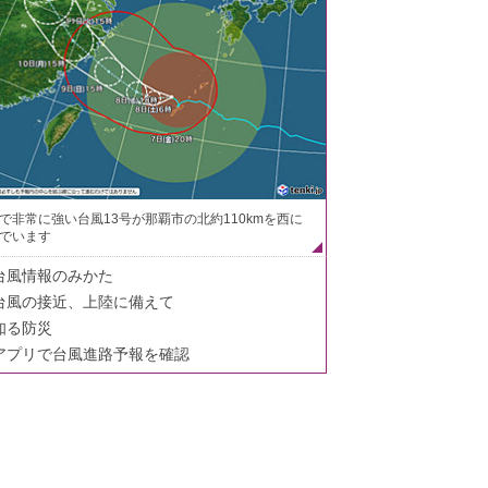
で非常に強い台風13号が那覇市の北約110kmを西に
でいます
台風情報のみかた
台風の接近、上陸に備えて
知る防災
アプリで台風進路予報を確認