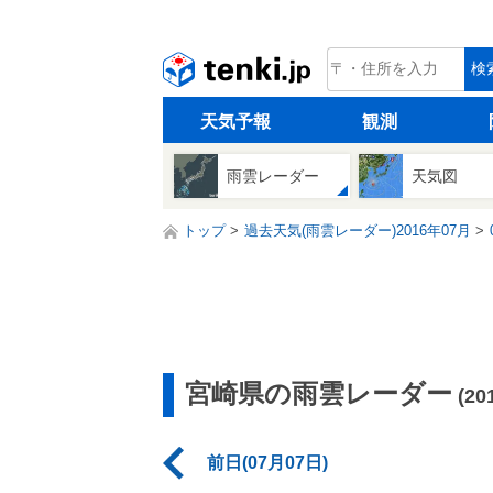
tenki.jp
検
天気予報
観測
雨雲レーダー
天気図
トップ
過去天気(雨雲レーダー)2016年07月
宮崎県の雨雲レーダー
(2
前日(07月07日)