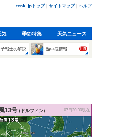
tenki.jpトップ
｜
サイトマップ
｜
ヘルプ
天気
季節特集
天気ニュース
象予報士の解説
熱中症情報
注目
風13号
(ドルフィン)
07日20:00現在