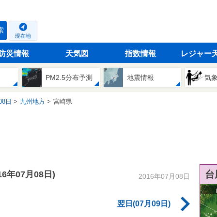
索
現在地
防災情報
天気図
指数情報
レジャー
PM2.5分布予測
地震情報
気
08日
九州地方
宮崎県
台
016年07月08日)
2016年07月08日
翌日(07月09日)