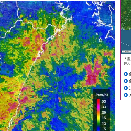
大型
進ん