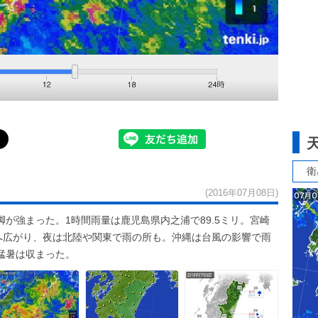
衛
(2016年07月08日)
が強まった。1時間雨量は鹿児島県内之浦で89.5ミリ。宮崎
東へ広がり、夜は北陸や関東で雨の所も。沖縄は台風の影響で雨
猛暑は収まった。