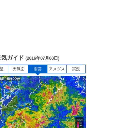
天気ガイド
(2016年07月08日)
星
天気図
雨雲
アメダス
実況