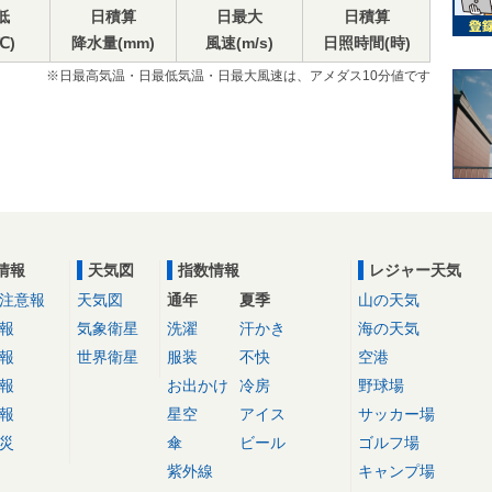
低
日積算
日最大
日積算
℃)
降水量(mm)
風速(m/s)
日照時間(時)
※日最高気温・日最低気温・日最大風速は、アメダス10分値です
情報
天気図
指数情報
レジャー天気
注意報
天気図
通年
夏季
山の天気
報
気象衛星
洗濯
汗かき
海の天気
報
世界衛星
服装
不快
空港
報
お出かけ
冷房
野球場
報
星空
アイス
サッカー場
災
傘
ビール
ゴルフ場
紫外線
キャンプ場