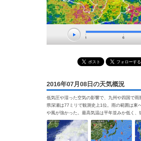
2016年07月08日の天気概況
低気圧や湿った空気の影響で、九州や四国で雨脚
県深瀬は77ミリで観測史上1位。雨の範囲は
や風が強かった。最高気温は平年並みか低く、