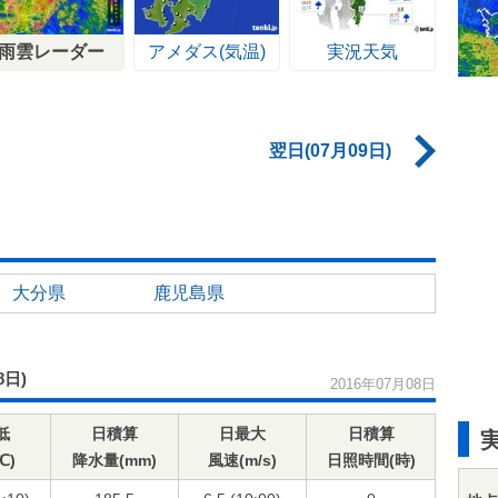
雨雲レーダー
アメダス(気温)
実況天気
翌日(07月09日)
大分県
鹿児島県
8日)
2016年07月08日
低
日積算
日最大
日積算
℃)
降水量(mm)
風速(m/s)
日照時間(時)