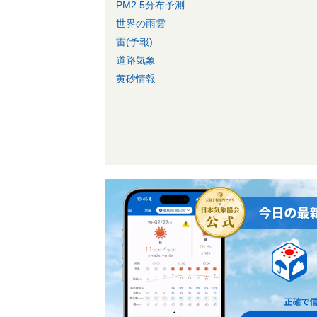
PM2.5分布予測
世界の雨雲
雷(予報)
道路気象
黄砂情報