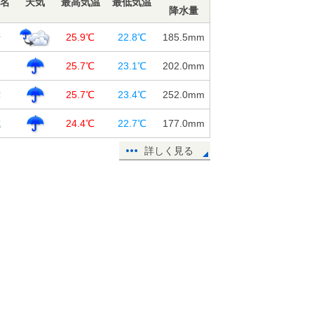
名
天気
最高気温
最低気温
降水量
崎
25.9℃
22.8℃
185.5
mm
岡
25.7℃
23.1℃
202.0
mm
津
25.7℃
23.4℃
252.0
mm
城
24.4℃
22.7℃
177.0
mm
詳しく見る