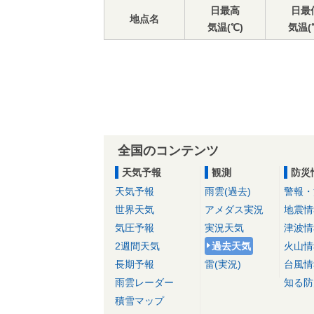
日最高
日最
地点名
気温(℃)
気温(
全国のコンテンツ
天気予報
観測
防災
天気予報
雨雲(過去)
警報・
世界天気
アメダス実況
地震情
気圧予報
実況天気
津波情
2週間天気
過去天気
火山情
長期予報
雷(実況)
台風情
雨雲レーダー
知る防
積雪マップ