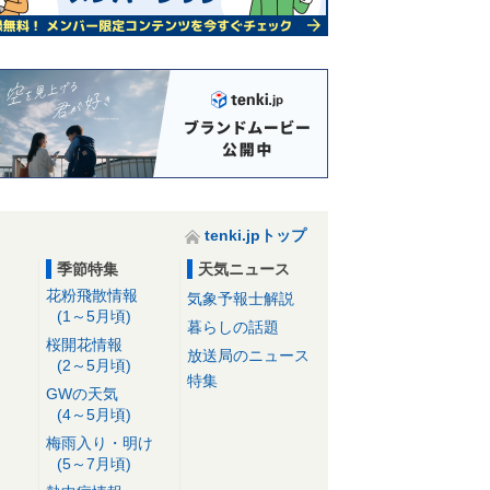
tenki.jpトップ
季節特集
天気ニュース
花粉飛散情報
気象予報士解説
(1～5月頃)
暮らしの話題
桜開花情報
放送局のニュース
(2～5月頃)
特集
GWの天気
(4～5月頃)
梅雨入り・明け
(5～7月頃)