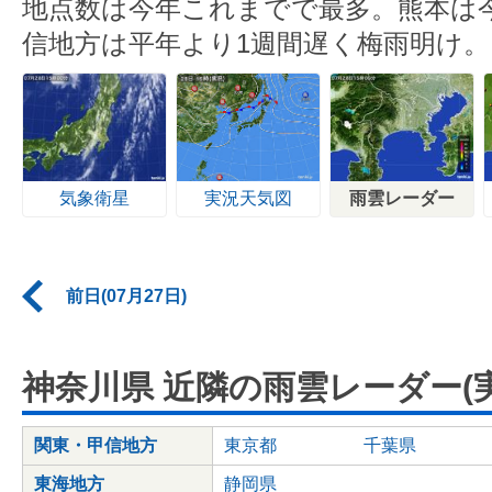
地点数は今年これまでで最多。熊本は
信地方は平年より1週間遅く梅雨明け。
気象衛星
実況天気図
雨雲レーダー
前日(07月27日)
神奈川県 近隣の雨雲レーダー(実
関東・甲信地方
東京都
千葉県
東海地方
静岡県