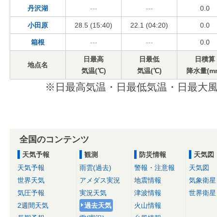
丹沢湖
---
---
0.0
小田原
28.5 (15:40)
22.1 (04:20)
0.0
箱根
---
---
0.0
日最高
日最低
日積算
地点名
気温(℃)
気温(℃)
降水量(m
※日最高気温・日最低気温・日最大風
全国のコンテンツ
天気予報
観測
防災情報
天気図
天気予報
雨雲(過去)
警報・注意報
天気図
世界天気
アメダス実況
地震情報
気象衛星
気圧予報
実況天気
津波情報
世界衛星
2週間天気
過去天気
火山情報