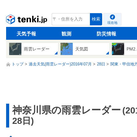
tenki.jp
検索
現在地
天気予報
観測
防災情報
雨雲レーダー
天気図
PM2
トップ
過去天気(雨雲レーダー)2016年07月
28日
関東・甲信地
神奈川県の雨雲レーダー
(2
28日)