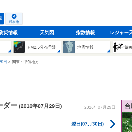
索
現在地
防災情報
天気図
指数情報
レジャー
PM2.5分布予測
地震情報
気
29日
関東・甲信地方
ーダー
台
(2016年07月29日)
2016年07月29日
翌日(07月30日)