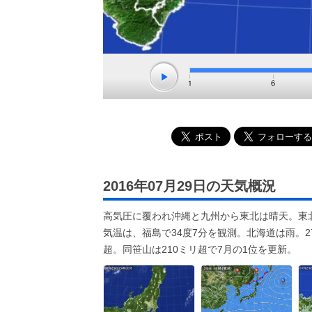
2016年07月29日の天気概況
高気圧に覆われ沖縄と九州から東北は晴天。東
気温は、福島で34度7分を観測。北海道は雨。2
超。同笹山は210ミリ超で7月の1位を更新。