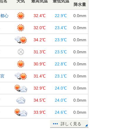
点名
天気
最高気温
最低気温
降水量
京都心
32.4℃
22.9℃
0.0
mm
浜
32.0℃
23.4℃
0.0
mm
谷
34.2℃
23.9℃
0.0
mm
葉
31.3℃
23.5℃
0.0
mm
戸
30.9℃
22.8℃
0.0
mm
都宮
31.4℃
23.1℃
0.0
mm
橋
32.9℃
24.0℃
0.0
mm
府
34.5℃
24.0℃
0.0
mm
野
33.9℃
24.6℃
0.0
mm
詳しく見る