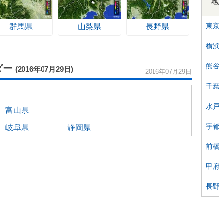
地
東
群馬県
山梨県
長野県
横
熊
ダー
(2016年07月29日)
2016年07月29日
千
水
富山県
宇
岐阜県
静岡県
前
甲
長