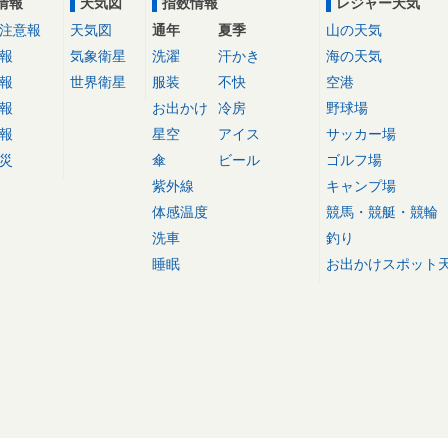
情報
天気図
指数情報
レジャー天気
注意報
天気図
通年
夏季
山の天気
報
気象衛星
洗濯
汗かき
海の天気
報
世界衛星
服装
不快
空港
報
お出かけ
冷房
野球場
報
星空
アイス
サッカー場
災
傘
ビール
ゴルフ場
紫外線
キャンプ場
体感温度
競馬・競艇・競輪
洗車
釣り
睡眠
お出かけスポット