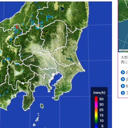
大型
西に