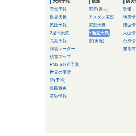
天気予報
観測
防災
天気予報
雨雲(過去)
警報・
世界天気
アメダス実況
地震情
気圧予報
実況天気
津波情
2週間天気
過去天気
火山情
長期予報
雷(実況)
台風情
雨雲レーダー
知る防
積雪マップ
PM2.5分布予測
世界の雨雲
雷(予報)
道路気象
黄砂情報