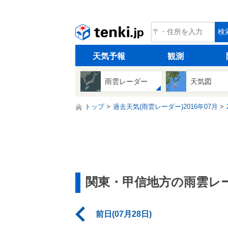
tenki.jp
検
天気予報
観測
雨雲レーダー
天気図
トップ
過去天気(雨雲レーダー)2016年07月
関東・甲信地方の雨雲レ
前日(07月28日)