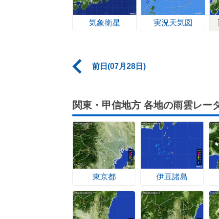
気象衛星
実況天気図
前日(07月28日)
関東・甲信地方 各地の雨雲レー
東京都
伊豆諸島