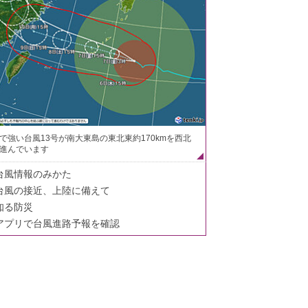
で強い台風13号が南大東島の東北東約170kmを西北
進んでいます
台風情報のみかた
台風の接近、上陸に備えて
知る防災
アプリで台風進路予報を確認