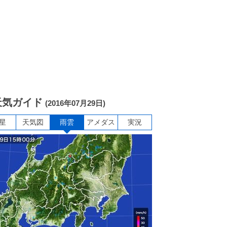
天気ガイド
(2016年07月29日)
星
天気図
雨雲
アメダス
実況