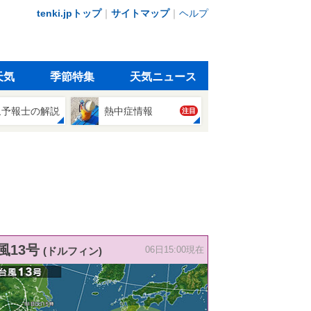
tenki.jpトップ
｜
サイトマップ
｜
ヘルプ
天気
季節特集
天気ニュース
象予報士の解説
熱中症情報
注目
風13号
(ドルフィン)
06日15:00現在