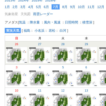
2023年
2024年
2025年
2026年
1月
2月
3月
4月
5月
6月
7月
8月
9月
10月
11月
12月
気象衛星
天気図
雨雲レーダー
アメダス
[
気温
：
降水量
：
風向・風速
：
日照時間
：
積雪深
]
実況天気
[
福島
：
小名浜
：
若松
：
白河
]
日
月
火
水
26
27
28
29
3
4
5
6
10
11
12
13