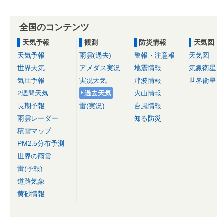
全国のコンテンツ
天気予報
観測
防災情報
天気図
天気予報
雨雲(過去)
警報・注意報
天気図
世界天気
アメダス実況
地震情報
気象衛星
気圧予報
実況天気
津波情報
世界衛星
2週間天気
過去天気
火山情報
長期予報
雷(実況)
台風情報
雨雲レーダー
知る防災
積雪マップ
PM2.5分布予測
世界の雨雲
雷(予報)
道路気象
黄砂情報