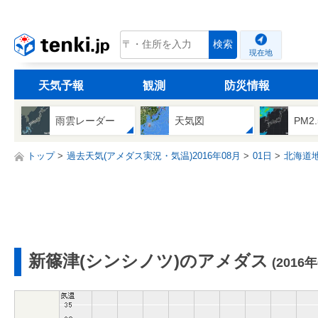
tenki.jp
検索
現在地
天気予報
観測
防災情報
雨雲レーダー
天気図
PM2
トップ
過去天気(アメダス実況・気温)2016年08月
01日
北海道
新篠津(シンシノツ)のアメダス
(2016