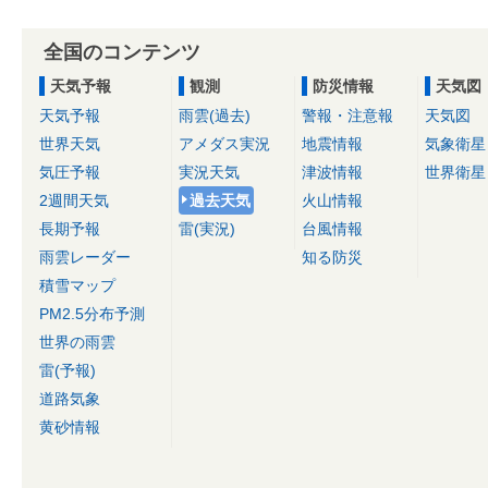
全国のコンテンツ
天気予報
観測
防災情報
天気図
天気予報
雨雲(過去)
警報・注意報
天気図
世界天気
アメダス実況
地震情報
気象衛星
気圧予報
実況天気
津波情報
世界衛星
2週間天気
過去天気
火山情報
長期予報
雷(実況)
台風情報
雨雲レーダー
知る防災
積雪マップ
PM2.5分布予測
世界の雨雲
雷(予報)
道路気象
黄砂情報