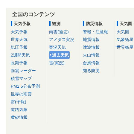
全国のコンテンツ
天気予報
観測
防災情報
天気図
天気予報
雨雲(過去)
警報・注意報
天気図
世界天気
アメダス実況
地震情報
気象衛星
気圧予報
実況天気
津波情報
世界衛星
2週間天気
過去天気
火山情報
長期予報
雷(実況)
台風情報
雨雲レーダー
知る防災
積雪マップ
PM2.5分布予測
世界の雨雲
雷(予報)
道路気象
黄砂情報