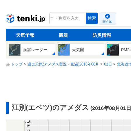
tenki.jp
検索
現在地
天気予報
観測
防災情報
雨雲レーダー
天気図
PM2
トップ
過去天気(アメダス実況・気温)2016年08月
01日
北海道
江別(エベツ)のアメダス
(2016年08月01日