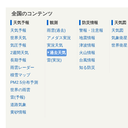
全国のコンテンツ
天気予報
観測
防災情報
天気図
天気予報
雨雲(過去)
警報・注意報
天気図
世界天気
アメダス実況
地震情報
気象衛星
気圧予報
実況天気
津波情報
世界衛星
2週間天気
過去天気
火山情報
長期予報
雷(実況)
台風情報
雨雲レーダー
知る防災
積雪マップ
PM2.5分布予測
世界の雨雲
雷(予報)
道路気象
黄砂情報