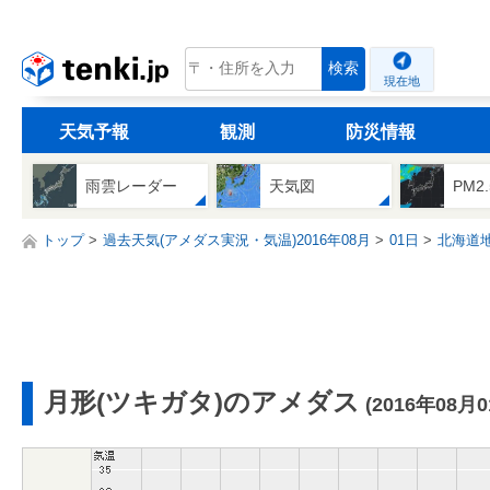
tenki.jp
検索
現在地
天気予報
観測
防災情報
雨雲レーダー
天気図
PM2
トップ
過去天気(アメダス実況・気温)2016年08月
01日
北海道
月形(ツキガタ)のアメダス
(2016年08月0