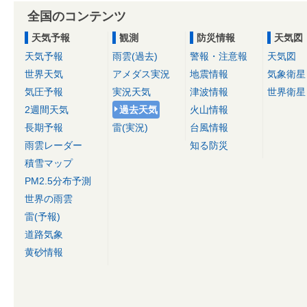
全国のコンテンツ
天気予報
観測
防災情報
天気図
天気予報
雨雲(過去)
警報・注意報
天気図
世界天気
アメダス実況
地震情報
気象衛星
気圧予報
実況天気
津波情報
世界衛星
2週間天気
過去天気
火山情報
長期予報
雷(実況)
台風情報
雨雲レーダー
知る防災
積雪マップ
PM2.5分布予測
世界の雨雲
雷(予報)
道路気象
黄砂情報