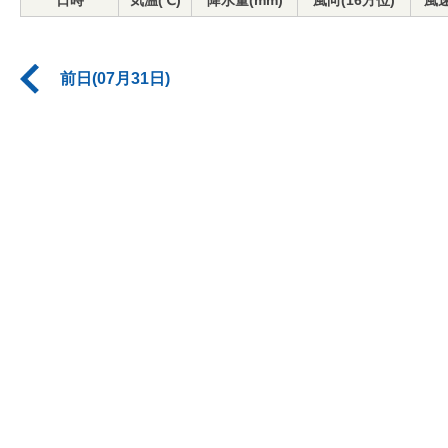
日時
気温(℃)
降水量(mm)
風向(16方位)
風速
前日(07月31日)