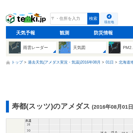
tenki.jp
検索
現在地
天気予報
観測
防災情報
雨雲レーダー
天気図
PM2
トップ
過去天気(アメダス実況・気温)2016年08月
01日
北海道
寿都(スッツ)のアメダス
(2016年08月01日