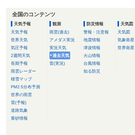
全国のコンテンツ
天気予報
観測
防災情報
天気図
天気予報
雨雲(過去)
警報・注意報
天気図
世界天気
アメダス実況
地震情報
気象衛星
気圧予報
実況天気
津波情報
世界衛星
2週間天気
過去天気
火山情報
長期予報
雷(実況)
台風情報
雨雲レーダー
知る防災
積雪マップ
PM2.5分布予測
世界の雨雲
雷(予報)
道路気象
黄砂情報