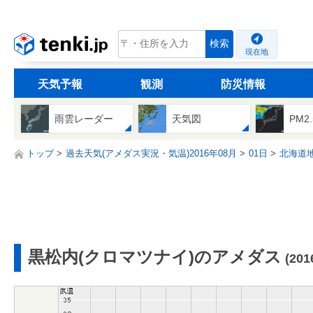
tenki.jp
検索
現在地
天気予報
観測
防災情報
雨雲レーダー
天気図
PM2
トップ
過去天気(アメダス実況・気温)2016年08月
01日
北海道
黒松内(クロマツナイ)のアメダス
(20