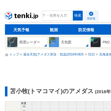
tenki.jp
検索
現在地
天気予報
観測
防災情報
雨雲レーダー
天気図
PM2
トップ
過去天気(アメダス実況・気温)2016年08月
01日
北海道
苫小牧(トマコマイ)のアメダス
(2016