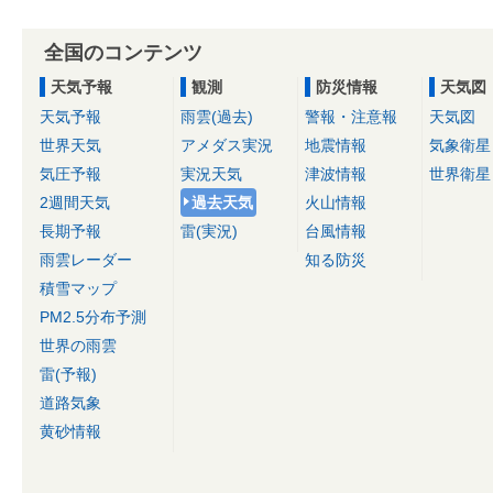
全国のコンテンツ
天気予報
観測
防災情報
天気図
天気予報
雨雲(過去)
警報・注意報
天気図
世界天気
アメダス実況
地震情報
気象衛星
気圧予報
実況天気
津波情報
世界衛星
2週間天気
過去天気
火山情報
長期予報
雷(実況)
台風情報
雨雲レーダー
知る防災
積雪マップ
PM2.5分布予測
世界の雨雲
雷(予報)
道路気象
黄砂情報