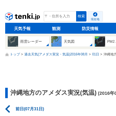
tenki.jp
検索
現在地
天気予報
観測
防災情報
雨雲レーダー
天気図
PM2
トップ
過去天気(アメダス実況・気温)2016年08月
01日
沖縄地
沖縄地方のアメダス実況(気温)
(2016年
前日(07月31日)