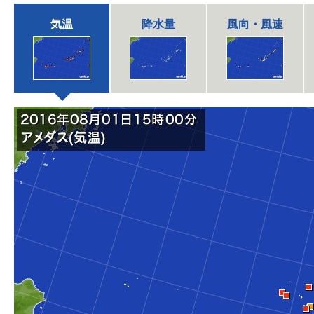
気温
降水量
風向・風速