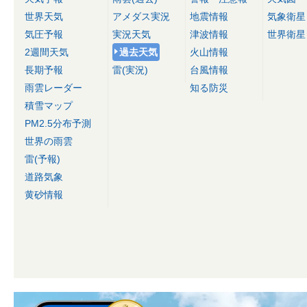
世界天気
アメダス実況
地震情報
気象衛星
気圧予報
実況天気
津波情報
世界衛星
2週間天気
過去天気
火山情報
長期予報
雷(実況)
台風情報
雨雲レーダー
知る防災
積雪マップ
PM2.5分布予測
世界の雨雲
雷(予報)
道路気象
黄砂情報