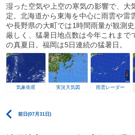
湿った空気や上空の寒気の影響で、大
定。北海道から東海を中心に雨雲や雷
や長野県の大町では1時間雨量が観測史
厳しく、猛暑日地点数は今年これまで
の真夏日。福岡は5日連続の猛暑日。
気象衛星
実況天気図
雨雲レーダー
前日(07月31日)