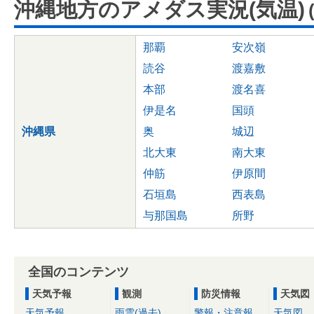
沖縄地方のアメダス実況(気温)
那覇
安次嶺
読谷
渡嘉敷
本部
渡名喜
伊是名
国頭
沖縄県
奥
城辺
北大東
南大東
仲筋
伊原間
石垣島
西表島
与那国島
所野
全国のコンテンツ
天気予報
観測
防災情報
天気図
天気予報
雨雲(過去)
警報・注意報
天気図