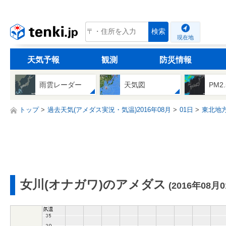
tenki.jp
検索
現在地
天気予報
観測
防災情報
雨雲レーダー
天気図
PM2
トップ
過去天気(アメダス実況・気温)2016年08月
01日
東北地
女川(オナガワ)のアメダス
(2016年08月0