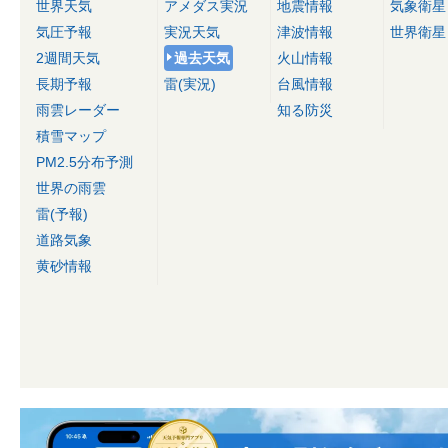
世界天気
アメダス実況
地震情報
気象衛星
気圧予報
実況天気
津波情報
世界衛星
2週間天気
過去天気
火山情報
長期予報
雷(実況)
台風情報
雨雲レーダー
知る防災
積雪マップ
PM2.5分布予測
世界の雨雲
雷(予報)
道路気象
黄砂情報