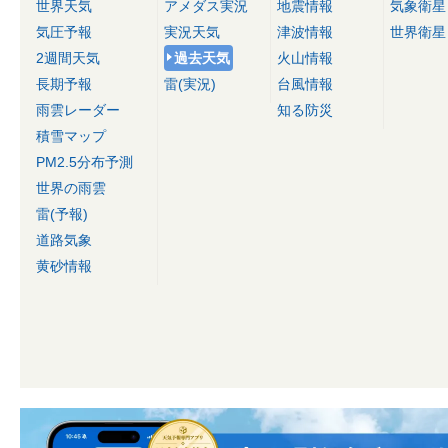
世界天気
アメダス実況
地震情報
気象衛星
気圧予報
実況天気
津波情報
世界衛星
2週間天気
過去天気
火山情報
長期予報
雷(実況)
台風情報
雨雲レーダー
知る防災
積雪マップ
PM2.5分布予測
世界の雨雲
雷(予報)
道路気象
黄砂情報