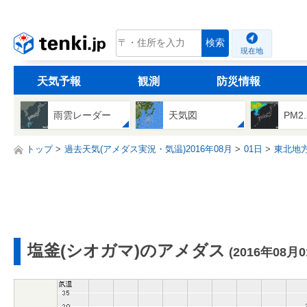
tenki.jp
検索
現在地
天気予報
観測
防災情報
雨雲レーダー
天気図
PM2
トップ
過去天気(アメダス実況・気温)2016年08月
01日
東北地
塩釜(シオガマ)のアメダス
(2016年08月0