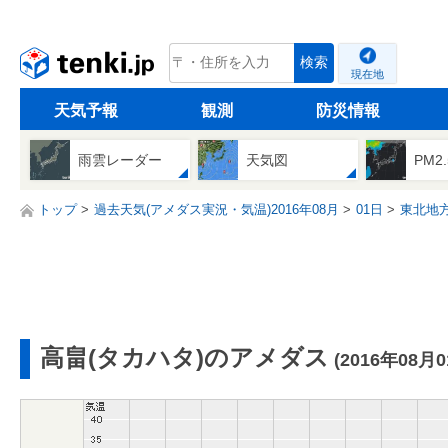
tenki.jp
検索
現在地
天気予報
観測
防災情報
雨雲レーダー
天気図
PM2
トップ
過去天気(アメダス実況・気温)2016年08月
01日
東北地
高畠(タカハタ)のアメダス
(2016年08月0