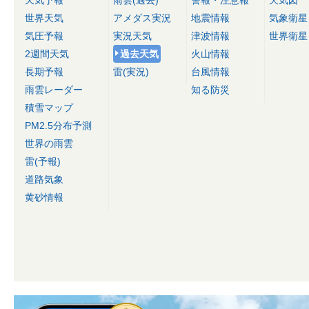
天気予報
雨雲(過去)
警報・注意報
天気図
世界天気
アメダス実況
地震情報
気象衛星
気圧予報
実況天気
津波情報
世界衛星
2週間天気
過去天気
火山情報
長期予報
雷(実況)
台風情報
雨雲レーダー
知る防災
積雪マップ
PM2.5分布予測
世界の雨雲
雷(予報)
道路気象
黄砂情報