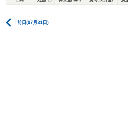
日時
気温(℃)
降水量(mm)
風向(16方位)
風速
前日(07月31日)