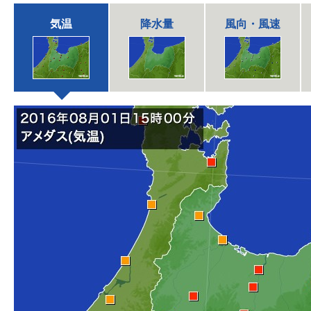
気温
降水量
風向・風速