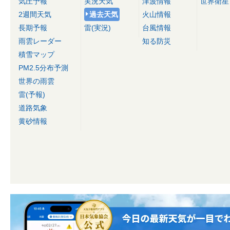
気圧予報
実況天気
津波情報
世界衛星
2週間天気
過去天気
火山情報
長期予報
雷(実況)
台風情報
雨雲レーダー
知る防災
積雪マップ
PM2.5分布予測
世界の雨雲
雷(予報)
道路気象
黄砂情報