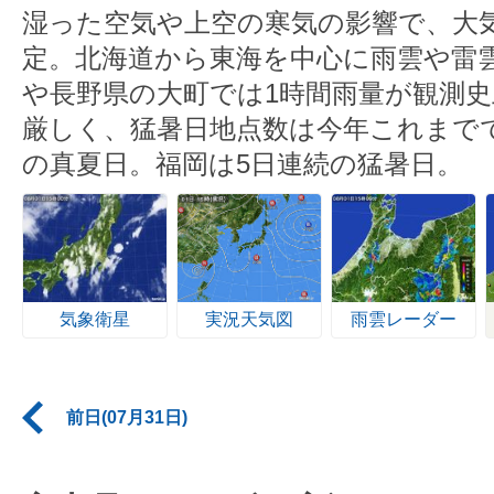
湿った空気や上空の寒気の影響で、大
定。北海道から東海を中心に雨雲や雷
や長野県の大町では1時間雨量が観測史
厳しく、猛暑日地点数は今年これまで
の真夏日。福岡は5日連続の猛暑日。
気象衛星
実況天気図
雨雲レーダー
前日(07月31日)