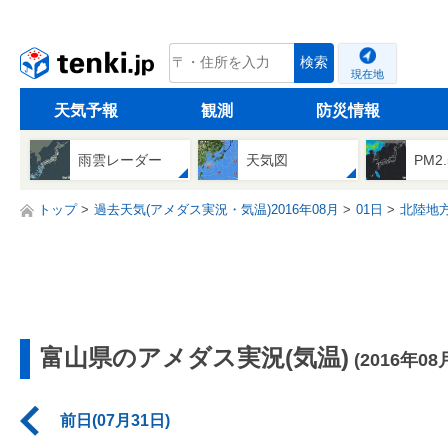
tenki.jp
検索
現在地
天気予報
観測
防災情報
雨雲レーダー
天気図
PM2
トップ
過去天気(アメダス実況・気温)2016年08月
01日
北陸地
富山県のアメダス実況(気温)
(2016年08
前日(07月31日)