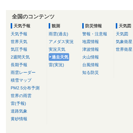
全国のコンテンツ
天気予報
観測
防災情報
天気図
天気予報
雨雲(過去)
警報・注意報
天気図
世界天気
アメダス実況
地震情報
気象衛星
気圧予報
実況天気
津波情報
世界衛星
2週間天気
過去天気
火山情報
長期予報
雷(実況)
台風情報
雨雲レーダー
知る防災
積雪マップ
PM2.5分布予測
世界の雨雲
雷(予報)
道路気象
黄砂情報