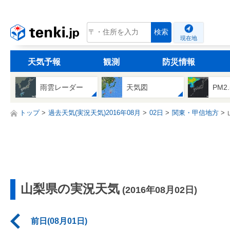
tenki.jp
検索
現在地
天気予報
観測
防災情報
雨雲レーダー
天気図
PM2
トップ
過去天気(実況天気)2016年08月
02日
関東・甲信地方
山梨県の実況天気
(2016年08月02日)
前日(08月01日)