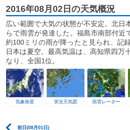
2016年08月02日の天気概況
広い範囲で大気の状態が不安定。北日
らで雨雲が発達した。福島市南部付近で
約100ミリの雨が降ったと見られ、記
日本は夏空。最高気温は、高知県四万十
なり、全国1位。
気象衛星
実況天気図
雨雲レーダー
前日(08月01日)