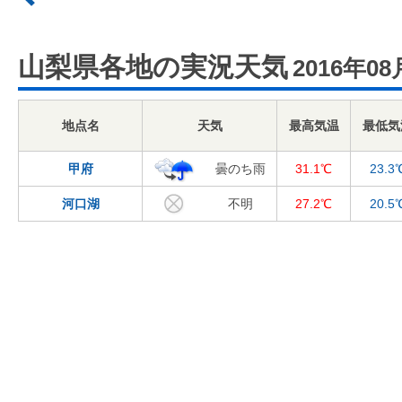
山梨県各地の実況天気
2016年08
地点名
天気
最高気温
最低気
甲府
曇のち雨
31.1℃
23.3
河口湖
不明
27.2℃
20.5