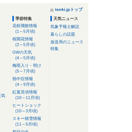
tenki.jpトップ
季節特集
天気ニュース
花粉飛散情報
気象予報士解説
(1～5月頃)
暮らしの話題
桜開花情報
放送局のニュース
(2～5月頃)
特集
GWの天気
(4～5月頃)
梅雨入り・明け
(5～7月頃)
熱中症情報
(4～9月頃)
紅葉見頃情報
天気
(10～11月頃)
ヒートショック
(10～3月頃)
スキー積雪情報
(11～5月頃)
初日の出