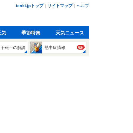
tenki.jpトップ
｜
サイトマップ
｜
ヘルプ
天気
季節特集
天気ニュース
象予報士の解説
熱中症情報
注目