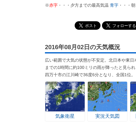
※
赤字
・・・夕方までの最高気温
青字
・・・朝
2016年08月02日の天気概況
広い範囲で大気の状態が不安定。北日本や東日
までの1時間に約100ミリの雨が降ったと見ら
四万十市の江川崎で36度6分となり、全国1位。
気象衛星
実況天気図