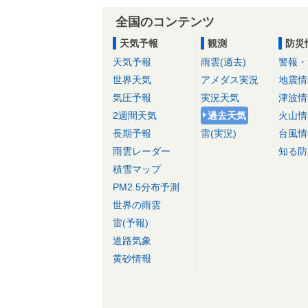
全国のコンテンツ
天気予報
観測
防災
天気予報
雨雲(過去)
警報・
世界天気
アメダス実況
地震情
気圧予報
実況天気
津波情
2週間天気
過去天気
火山情
長期予報
雷(実況)
台風情
雨雲レーダー
知る防
積雪マップ
PM2.5分布予測
世界の雨雲
雷(予報)
道路気象
黄砂情報