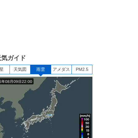
天気ガイド
星
天気図
雨雲
アメダス
PM2.5