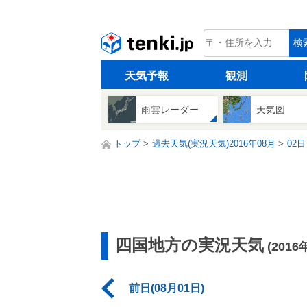
tenki.jp
検
天気予報
観測
雨雲レーダー
天気図
トップ
過去天気(実況天気)2016年08月
02日
四国地方の実況天気
(2016
前日(08月01日)