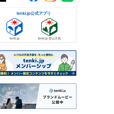
tenki.jp公式アプリ
tenki.jp
tenki.jp 登山天気