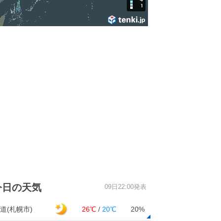
今日の天気
09日22:00発表
道(札幌市)
26℃
/
20℃
20%