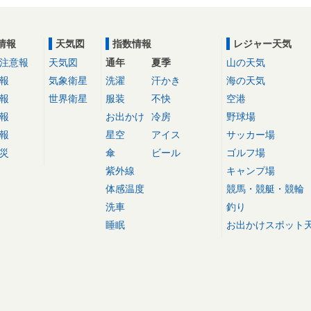
情報
天気図
指数情報
レジャー天気
注意報
天気図
通年
夏季
山の天気
報
気象衛星
洗濯
汗かき
海の天気
報
世界衛星
服装
不快
空港
報
お出かけ
冷房
野球場
報
星空
アイス
サッカー場
災
傘
ビール
ゴルフ場
紫外線
キャンプ場
体感温度
競馬・競艇・競輪
洗車
釣り
睡眠
お出かけスポット