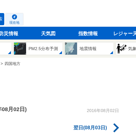
索
現在地
防災情報
天気図
指数情報
レジャー
PM2.5分布予測
地震情報
気
四国地方
年08月02日)
2016年08月02日
翌日(08月03日)