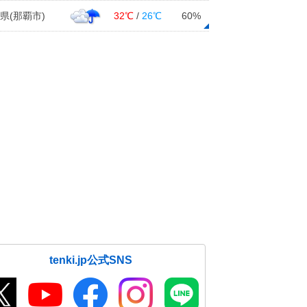
県(那覇市)
32℃
/
26℃
60%
tenki.jp公式SNS