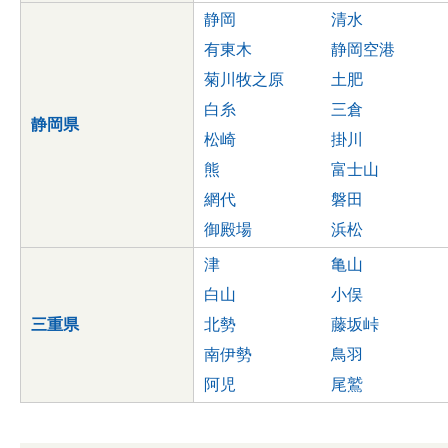
静岡
清水
有東木
静岡空港
菊川牧之原
土肥
白糸
三倉
静岡県
松崎
掛川
熊
富士山
網代
磐田
御殿場
浜松
津
亀山
白山
小俣
三重県
北勢
藤坂峠
南伊勢
鳥羽
阿児
尾鷲