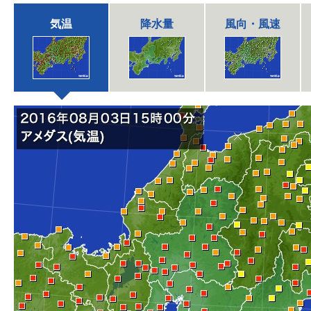
気温
降水量
風向・風速