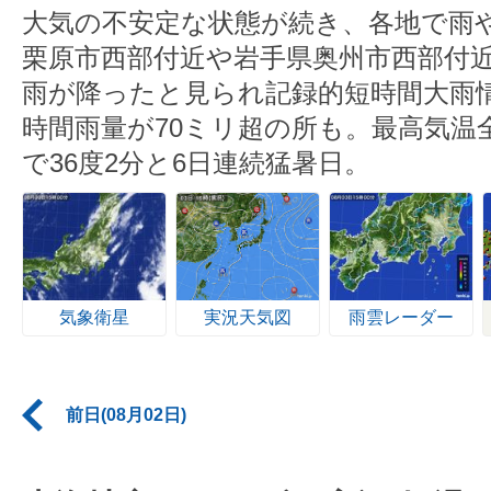
大気の不安定な状態が続き、各地で雨
栗原市西部付近や岩手県奥州市西部付近
雨が降ったと見られ記録的短時間大雨
時間雨量が70ミリ超の所も。最高気温
で36度2分と6日連続猛暑日。
気象衛星
実況天気図
雨雲レーダー
前日(08月02日)