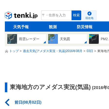
tenki.jp
検索
現在地
天気予報
観測
防災情報
雨雲レーダー
天気図
PM2
トップ
過去天気(アメダス実況・気温)2016年08月
03日
東海地
東海地方のアメダス実況(気温)
(2016年
前日(08月02日)