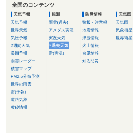
全国のコンテンツ
天気予報
観測
防災情報
天気図
天気予報
雨雲(過去)
警報・注意報
天気図
世界天気
アメダス実況
地震情報
気象衛星
気圧予報
実況天気
津波情報
世界衛星
2週間天気
過去天気
火山情報
長期予報
雷(実況)
台風情報
雨雲レーダー
知る防災
積雪マップ
PM2.5分布予測
世界の雨雲
雷(予報)
道路気象
黄砂情報