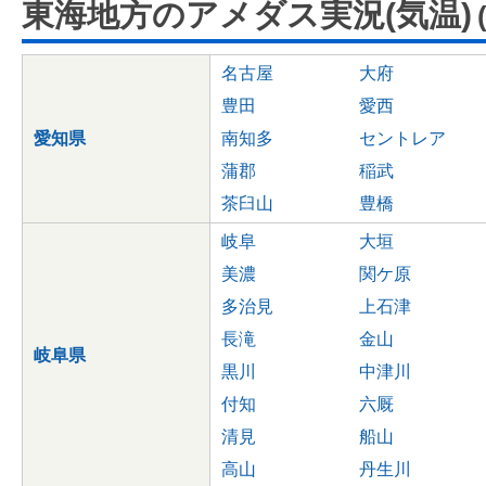
東海地方のアメダス実況(気温)
名古屋
大府
豊田
愛西
愛知県
南知多
セントレア
蒲郡
稲武
茶臼山
豊橋
岐阜
大垣
美濃
関ケ原
多治見
上石津
長滝
金山
岐阜県
黒川
中津川
付知
六厩
清見
船山
高山
丹生川