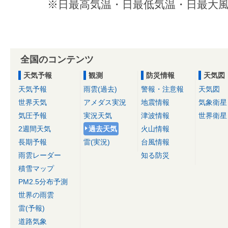
※日最高気温・日最低気温・日最大風
全国のコンテンツ
天気予報
観測
防災情報
天気図
天気予報
雨雲(過去)
警報・注意報
天気図
世界天気
アメダス実況
地震情報
気象衛星
気圧予報
実況天気
津波情報
世界衛星
2週間天気
過去天気
火山情報
長期予報
雷(実況)
台風情報
雨雲レーダー
知る防災
積雪マップ
PM2.5分布予測
世界の雨雲
雷(予報)
道路気象