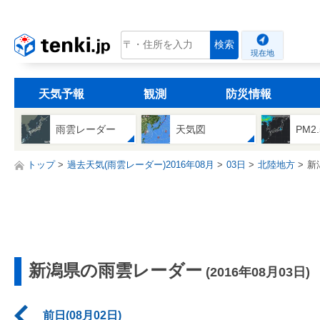
tenki.jp
検索
現在地
天気予報
観測
防災情報
雨雲レーダー
天気図
PM2
トップ
過去天気(雨雲レーダー)2016年08月
03日
北陸地方
新
新潟県の雨雲レーダー
(2016年08月03日)
前日(08月02日)