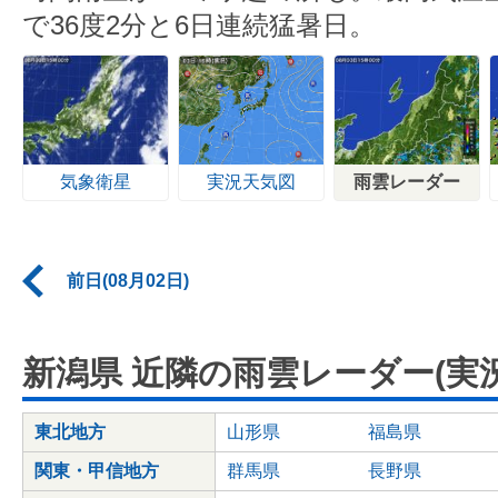
で36度2分と6日連続猛暑日。
気象衛星
実況天気図
雨雲レーダー
前日(08月02日)
新潟県 近隣の雨雲レーダー(実況
東北地方
山形県
福島県
関東・甲信地方
群馬県
長野県