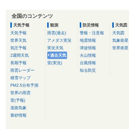
全国のコンテンツ
天気予報
観測
防災情報
天気図
天気予報
雨雲(過去)
警報・注意報
天気図
世界天気
アメダス実況
地震情報
気象衛星
気圧予報
実況天気
津波情報
世界衛星
2週間天気
過去天気
火山情報
長期予報
雷(実況)
台風情報
雨雲レーダー
知る防災
積雪マップ
PM2.5分布予測
世界の雨雲
雷(予報)
道路気象
黄砂情報