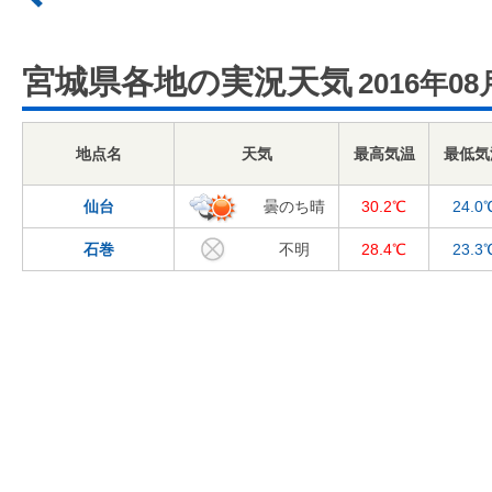
宮城県各地の実況天気
2016年08
地点名
天気
最高気温
最低気
仙台
曇のち晴
30.2℃
24.0
石巻
不明
28.4℃
23.3