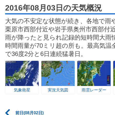
2016年08月03日の天気概況
大気の不安定な状態が続き、各地で雨
栗原市西部付近や岩手県奥州市西部付近
雨が降ったと見られ記録的短時間大雨
時間雨量が70ミリ超の所も。最高気温
で36度2分と6日連続猛暑日。
気象衛星
実況天気図
雨雲レーダー
前日(08月02日)