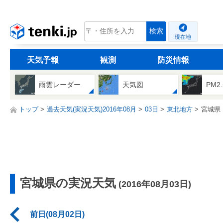
tenki.jp
検索
現在地
天気予報
観測
防災情報
雨雲レーダー
天気図
PM2
トップ
過去天気(実況天気)2016年08月
03日
東北地方
宮城県
宮城県の実況天気
(2016年08月03日)
前日(08月02日)