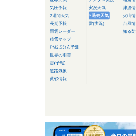
気圧予報
実況天気
津波情
2週間天気
過去天気
火山情
長期予報
雷(実況)
台風情
雨雲レーダー
知る防
積雪マップ
PM2.5分布予測
世界の雨雲
雷(予報)
道路気象
黄砂情報