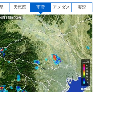
星
天気図
雨雲
アメダス
実況