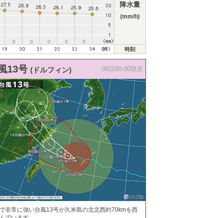
降水量
(mm/h)
時刻
風13号
(ドルフィン)
08日00:00現在
で非常に強い台風13号が久米島の北北西約70kmを西
んでいます