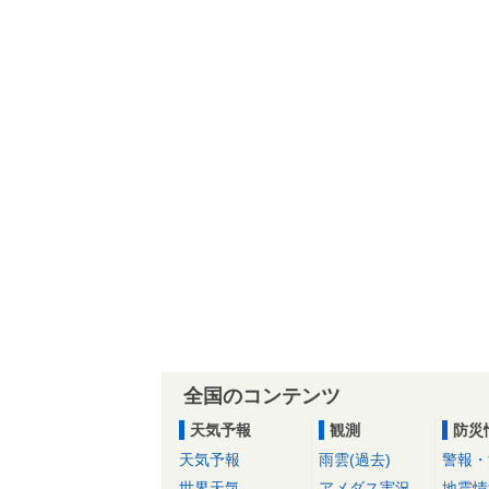
全国のコンテンツ
天気予報
観測
防災
天気予報
雨雲(過去)
警報・
世界天気
アメダス実況
地震情