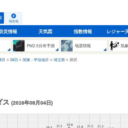
索
現在地
防災情報
天気図
指数情報
レジャー
PM2.5分布予測
地震情報
気
8月
04日
関東・甲信地方
埼玉県
所沢
ダス
(2016年08月04日)