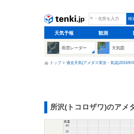
tenki.jp
検
天気予報
観測
雨雲レーダー
天気図
トップ
過去天気(アメダス実況・気温)2016年0
所沢(トコロザワ)のアメ