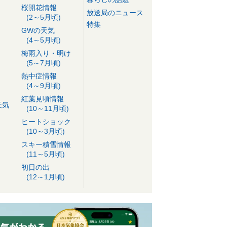
桜開花情報
放送局のニュース
(2～5月頃)
特集
GWの天気
(4～5月頃)
梅雨入り・明け
(5～7月頃)
熱中症情報
(4～9月頃)
紅葉見頃情報
天気
(10～11月頃)
ヒートショック
(10～3月頃)
スキー積雪情報
(11～5月頃)
初日の出
(12～1月頃)