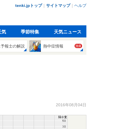
tenki.jpトップ
｜
サイトマップ
｜
ヘルプ
天気
季節特集
天気ニュース
象予報士の解説
熱中症情報
注目
2016年08月04日