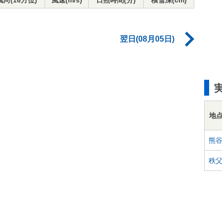
風向(16方位)
風速(m/s)
日照時間(分)
積雪深(cm)
翌日(08月05日)
地
熊
秩