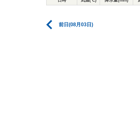
日時
気温(℃)
降水量(mm)
前日(08月03日)