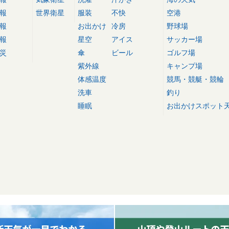
報
世界衛星
服装
不快
空港
報
お出かけ
冷房
野球場
報
星空
アイス
サッカー場
災
傘
ビール
ゴルフ場
紫外線
キャンプ場
体感温度
競馬・競艇・競輪
洗車
釣り
睡眠
お出かけスポット