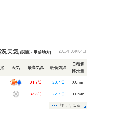
実況天気
2016年08月04日
(関東・甲信地方)
日積算
点名
天気
最高気温
最低気温
降水量
谷
34.7℃
23.7℃
0.0
mm
父
32.8℃
22.7℃
0.0
mm
詳しく見る