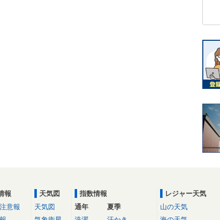
情報
天気図
指数情報
レジャー天気
注意報
天気図
通年
夏季
山の天気
報
気象衛星
洗濯
汗かき
海の天気