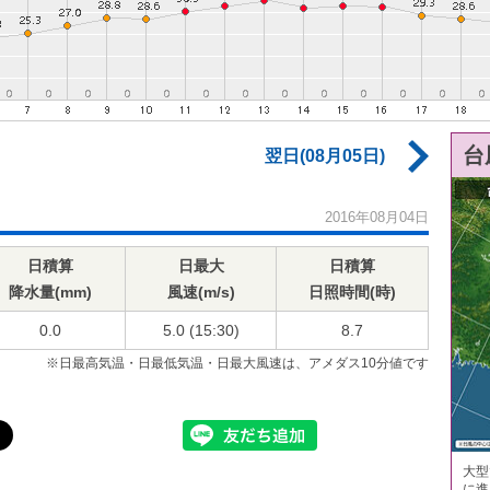
台
翌日(08月05日)
2016年08月04日
日積算
日最大
日積算
降水量(mm)
風速(m/s)
日照時間(時)
0.0
5.0 (15:30)
8.7
※日最高気温・日最低気温・日最大風速は、アメダス10分値です
大型
に進