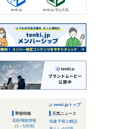
tenki.jp
tenki.jp 登山天気
tenki.jpトップ
季節特集
天気ニュース
花粉飛散情報
気象予報士解説
(1～5月頃)
暮らしの話題