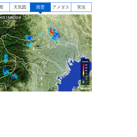
星
天気図
雨雲
アメダス
実況