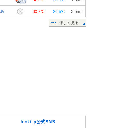
鳥島
30.7℃
26.5℃
3.5
mm
詳しく見る
tenki.jp公式SNS