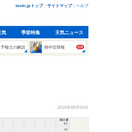
tenki.jpトップ
｜
サイトマップ
｜
ヘルプ
天気
季節特集
天気ニュース
象予報士の解説
熱中症情報
注目
2016年08月04日