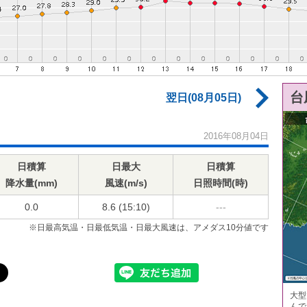
台
翌日(08月05日)
2016年08月04日
日積算
日最大
日積算
降水量(mm)
風速(m/s)
日照時間(時)
0.0
8.6 (15:10)
---
※日最高気温・日最低気温・日最大風速は、アメダス10分値です
大型
んで