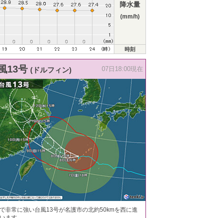
降水量
(mm/h)
時刻
風13号
(ドルフィン)
07日18:00現在
で非常に強い台風13号が名護市の北約50kmを西に進
います