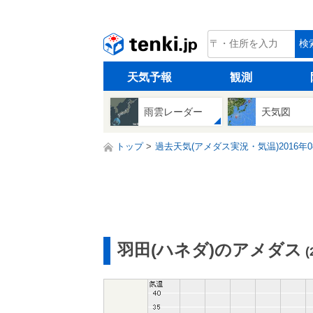
tenki.jp
検
天気予報
観測
雨雲レーダー
天気図
トップ
過去天気(アメダス実況・気温)2016年0
羽田(ハネダ)のアメダス