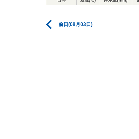
日時
気温(℃)
降水量(mm)
前日(08月03日)