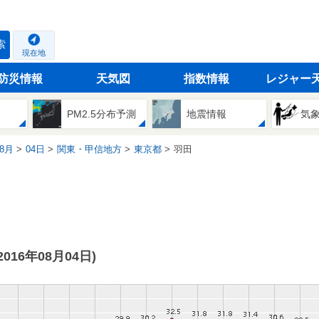
索
現在地
防災情報
天気図
指数情報
レジャー
PM2.5分布予測
地震情報
気
8月
04日
関東・甲信地方
東京都
羽田
(2016年08月04日)