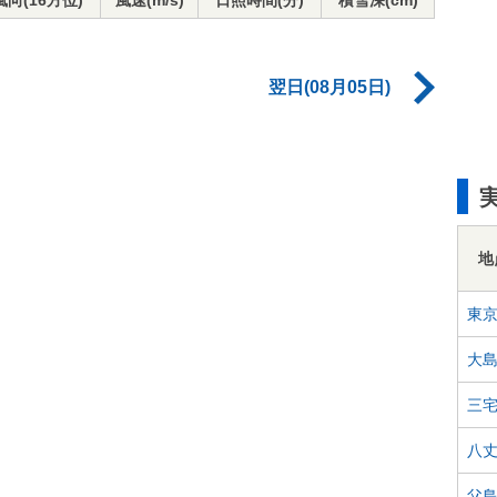
風向(16方位)
風速(m/s)
日照時間(分)
積雪深(cm)
翌日(08月05日)
地
東
大
三
八
父