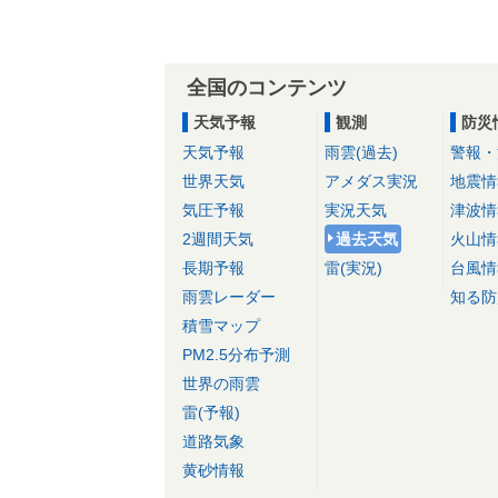
全国のコンテンツ
天気予報
観測
防災
天気予報
雨雲(過去)
警報・
世界天気
アメダス実況
地震情
気圧予報
実況天気
津波情
2週間天気
過去天気
火山情
長期予報
雷(実況)
台風情
雨雲レーダー
知る防
積雪マップ
PM2.5分布予測
世界の雨雲
雷(予報)
道路気象
黄砂情報