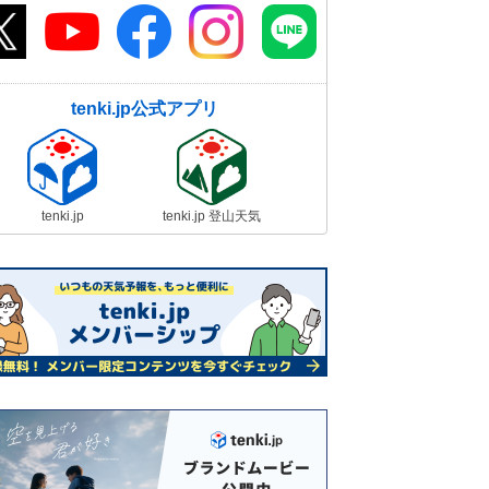
tenki.jp公式アプリ
tenki.jp
tenki.jp 登山天気