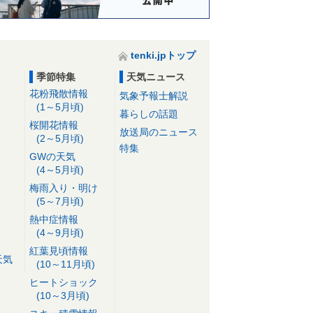
tenki.jpトップ
季節特集
天気ニュース
花粉飛散情報
気象予報士解説
(1～5月頃)
暮らしの話題
桜開花情報
放送局のニュース
(2～5月頃)
特集
GWの天気
(4～5月頃)
梅雨入り・明け
(5～7月頃)
熱中症情報
(4～9月頃)
紅葉見頃情報
天気
(10～11月頃)
ヒートショック
(10～3月頃)