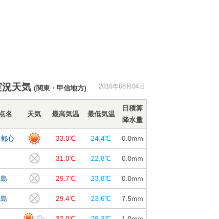
実況天気
2016年08月04日
(関東・甲信地方)
日積算
点名
天気
最高気温
最低気温
降水量
京都心
33.0℃
24.4℃
0.0
mm
島
31.0℃
22.8℃
0.0
mm
宅島
29.7℃
23.8℃
0.0
mm
丈島
29.4℃
23.6℃
7.5
mm
島
32.0℃
28.3℃
1.0
mm