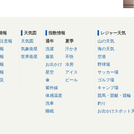
情報
天気図
指数情報
レジャー天気
注意報
天気図
通年
夏季
山の天気
報
気象衛星
洗濯
汗かき
海の天気
報
世界衛星
服装
不快
空港
報
お出かけ
冷房
野球場
報
星空
アイス
サッカー場
災
傘
ビール
ゴルフ場
紫外線
キャンプ場
体感温度
競馬・競艇・競輪
洗車
釣り
睡眠
お出かけスポット